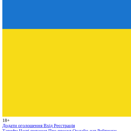
18+
Додати оголошення
Вхід
Реєстрація
Тарифи
Часті питання
Про проєкт
Онлайн-чат
Рейтинги