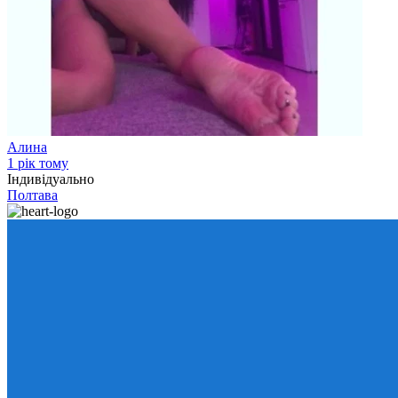
Алина
1 рік тому
Індивідуально
Полтава