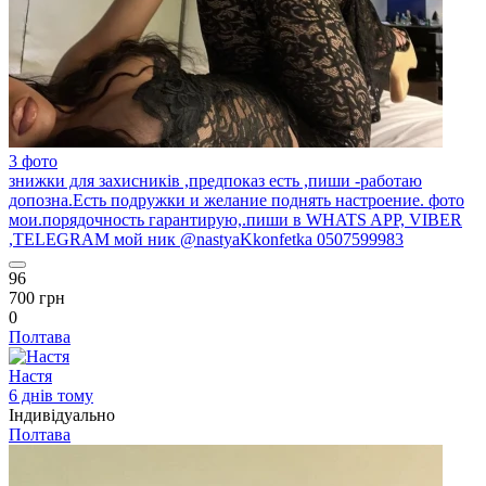
3 фото
знижки для захисників ,предпоказ есть ,пиши -работаю
допозна.Есть подружки и желание поднять настроение. фото
мои.порядочность гарантирую,.пиши в WHATS APP, VIBER
,TELEGRAM мой ник @nastyaKkonfetka 0507599983
96
700 грн
0
Полтава
Настя
6 днів тому
Індивідуально
Полтава