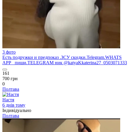
3 фото
Есть подружки и предпоказ .ЗСУ скидки.Telegram.WHATS
APP пиши.TELEGRAM ник @katyaKkaterina27 0503071333
161
700 грн
0
Полтава
Настя
6 днів тому
Індивідуально
Полтава