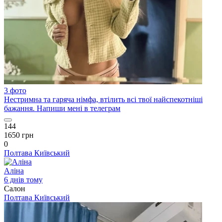
3 фото
Нестримна та гаряча німфа, втілить всі твої найспекотніші
бажання. Напиши мені в телеграм
144
1650 грн
0
Полтава
Київський
Аліна
6 днів тому
Салон
Полтава
Київський