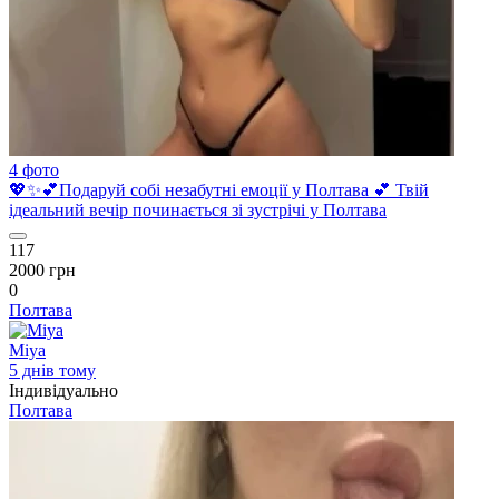
4 фото
💖✨💕Подаруй собі незабутні емоції у Полтава 💕 Твій
ідеальний вечір починається зі зустрічі у Полтава
117
2000 грн
0
Полтава
Miya
5 днів тому
Індивідуально
Полтава