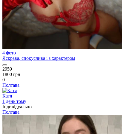
4 фото
Яскрава, спокуслива і з характером
2959
1800 грн
0
Полтава
Катя
1 день тому
Індивідуально
Полтава