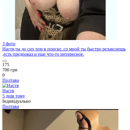
3 фото
Настя,ты до сих пор в поиске..со мной ты быстро релакснешь
,есть предпоказ и еще что-то интересное.
175
700 грн
0
Полтава
Настя
5 днів тому
Індивідуально
Полтава