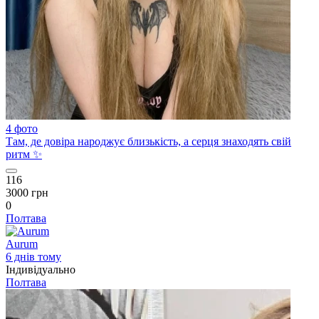
4 фото
Там, де довіра народжує близькість, а серця знаходять свій
ритм ✨
116
3000 грн
0
Полтава
Aurum
6 днів тому
Індивідуально
Полтава