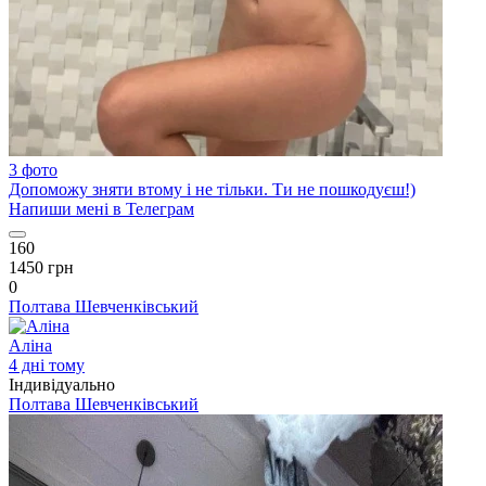
3 фото
Допоможу зняти втому і не тільки. Ти не пошкодуєш!)
Напиши мені в Телеграм
160
1450 грн
0
Полтава
Шевченківський
Аліна
4 дні тому
Індивідуально
Полтава
Шевченківський