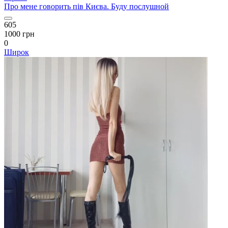
Про мене говорить пів Києва. Буду послушной
605
1000 грн
0
Широк