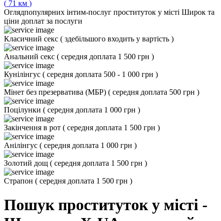
(
71
км
)
Огляд
популярних інтим-послуг проституток у місті Широк та
ціни доплат за послуги
Класичний секс
(
здебільшого входить у вартість
)
Анальний секс
(
середня доплата 1 500 грн
)
Кунілінгус
(
середня доплата 500 - 1 000 грн
)
Мінет без презерватива (МБР)
(
середня доплата 500 грн
)
Поцілунки
(
середня доплата 1 000 грн
)
Закінчення в рот
(
середня доплата 1 500 грн
)
Анілінгус
(
середня доплата 1 000 грн
)
Золотий дощ
(
середня доплата 1 500 грн
)
Страпон
(
середня доплата 1 500 грн
)
Пошук проституток у місті -