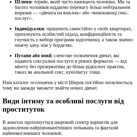
Шлюхи
: термін, який часто вживають чоловіки. Ми та
багато чоловіків віддаємо перевагу більш нейтральним
виразам — «дівчата на виклик» або «виконавиці секс-
послуг».
Індивідуалки
: працюють самостійно у своїх квартирах,
пропонують особистий підхід, конфіденційність та
гнучкість у виборі програми відпочинку, а також значно
нижчу ціну, ніж у борделях.
Путани або повії
: сленгове позначення дівчат, які
надають сексуальні послуги в різних форматах — від
мінету без презерватива до більш рідкісних практик,
таких як анальний секс, кунілінгус тощо.
Наш каталог оголошень у місті Широк постійно оновлюється,
тому ви завжди зможете знайти нових дівчат.
Види інтиму та особливі послуги від
проституток
В анкетах пропонується широкий спектр варіантів для
задоволення найрізноманітніших побажань та фантазій
найвимогливіших чоловіків: