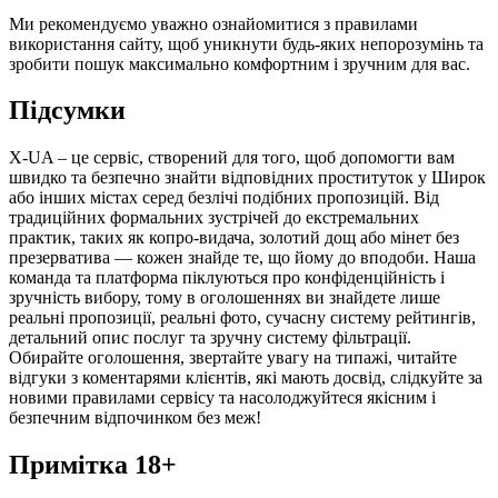
Ми рекомендуємо уважно ознайомитися з правилами
використання сайту, щоб уникнути будь-яких непорозумінь та
зробити пошук максимально комфортним і зручним для вас.
Підсумки
X-UA – це сервіс, створений для того, щоб допомогти вам
швидко та безпечно знайти відповідних проституток у Широк
або інших містах серед безлічі подібних пропозицій. Від
традиційних формальних зустрічей до екстремальних
практик, таких як копро-видача, золотий дощ або мінет без
презерватива — кожен знайде те, що йому до вподоби. Наша
команда та платформа піклуються про конфіденційність і
зручність вибору, тому в оголошеннях ви знайдете лише
реальні пропозиції, реальні фото, сучасну систему рейтингів,
детальний опис послуг та зручну систему фільтрації.
Обирайте оголошення, звертайте увагу на типажі, читайте
відгуки з коментарями клієнтів, які мають досвід, слідкуйте за
новими правилами сервісу та насолоджуйтеся якісним і
безпечним відпочинком без меж!
Примітка 18+