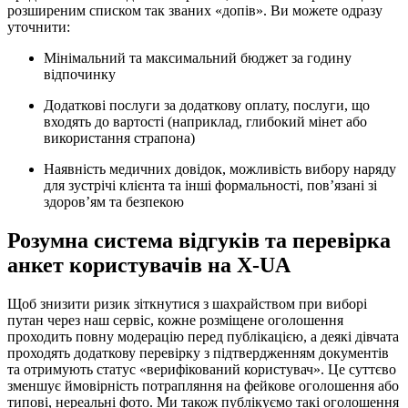
розширеним списком так званих «допів». Ви можете одразу
уточнити:
Мінімальний та максимальний бюджет за годину
відпочинку
Додаткові послуги за додаткову оплату, послуги, що
входять до вартості (наприклад, глибокий мінет або
використання страпона)
Наявність медичних довідок, можливість вибору наряду
для зустрічі клієнта та інші формальності, пов’язані зі
здоров’ям та безпекою
Розумна система відгуків та перевірка
анкет користувачів на X-UA
Щоб знизити ризик зіткнутися з шахрайством при виборі
путан через наш сервіс, кожне розміщене оголошення
проходить повну модерацію перед публікацією, а деякі дівчата
проходять додаткову перевірку з підтвердженням документів
та отримують статус «верифікований користувач». Це суттєво
зменшує ймовірність потрапляння на фейкове оголошення або
типові, нереальні фото. Ми також публікуємо такі оголошення