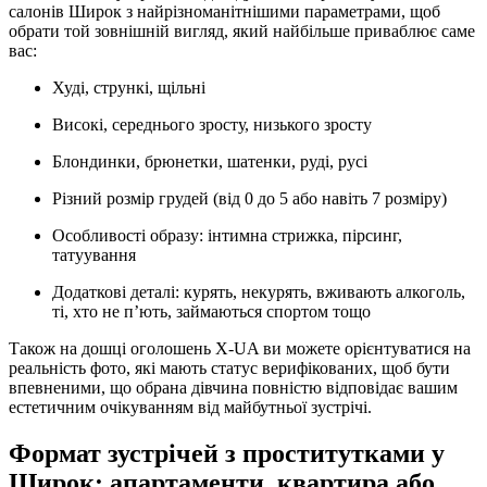
салонів Широк з найрізноманітнішими параметрами, щоб
обрати той зовнішній вигляд, який найбільше приваблює саме
вас:
Худі, стрункі, щільні
Високі, середнього зросту, низького зросту
Блондинки, брюнетки, шатенки, руді, русі
Різний розмір грудей (від 0 до 5 або навіть 7 розміру)
Особливості образу: інтимна стрижка, пірсинг,
татуування
Додаткові деталі: курять, некурять, вживають алкоголь,
ті, хто не п’ють, займаються спортом тощо
Також на дошці оголошень X-UA ви можете орієнтуватися на
реальність фото, які мають статус верифікованих, щоб бути
впевненими, що обрана дівчина повністю відповідає вашим
естетичним очікуванням від майбутньої зустрічі.
Формат зустрічей з проститутками у
Широк: апартаменти, квартира або