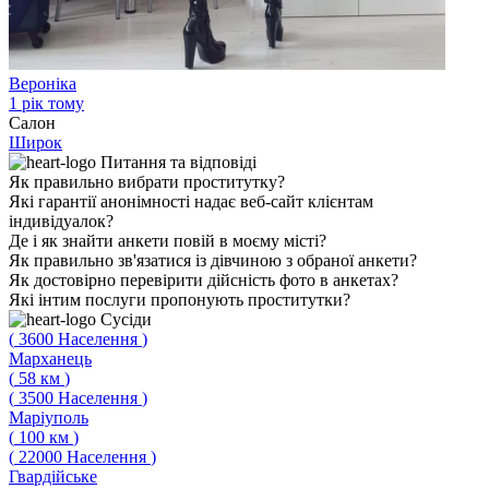
Вероніка
1 рік тому
Салон
Широк
Питання
та відповіді
Як правильно вибрати проститутку?
Які гарантії анонімності надає веб-сайт клієнтам
індивідуалок?
Де і як знайти анкети повій в моєму місті?
Як правильно зв'язатися із дівчиною з обраної анкети?
Як достовірно перевірити дійсність фото в анкетах?
Які інтим послуги пропонують проститутки?
Сусіди
(
3600
Населення
)
Марханець
(
58
км
)
(
3500
Населення
)
Маріуполь
(
100
км
)
(
22000
Населення
)
Гвардійське