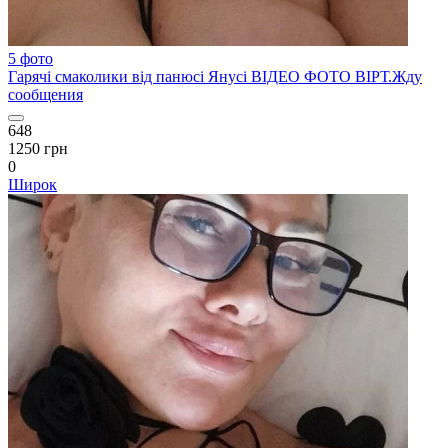
5 фото
Гарячі смаколики від панюсі Янусі ВІДЕО ФОТО ВІРТ.Жду
сообщения
648
1250 грн
0
Широк