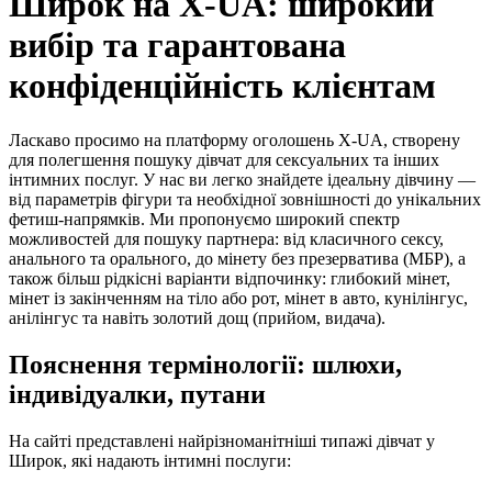
Широк на X-UA: широкий
вибір та гарантована
конфіденційність клієнтам
Ласкаво просимо на платформу оголошень X-UA, створену
для полегшення пошуку дівчат для сексуальних та інших
інтимних послуг. У нас ви легко знайдете ідеальну дівчину —
від параметрів фігури та необхідної зовнішності до унікальних
фетиш-напрямків. Ми пропонуємо широкий спектр
можливостей для пошуку партнера: від класичного сексу,
анального та орального, до мінету без презерватива (МБР), а
також більш рідкісні варіанти відпочинку: глибокий мінет,
мінет із закінченням на тіло або рот, мінет в авто, кунілінгус,
анілінгус та навіть золотий дощ (прийом, видача).
Пояснення термінології: шлюхи,
індивідуалки, путани
На сайті представлені найрізноманітніші типажі дівчат у
Широк, які надають інтимні послуги: