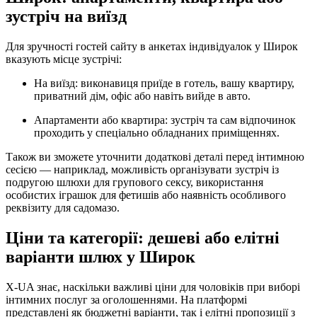
зустріч на виїзд
Для зручності гостей сайту в анкетах індивідуалок у Широк
вказують місце зустрічі:
На виїзд: виконавиця приїде в готель, вашу квартиру,
приватний дім, офіс або навіть вийде в авто.
Апартаменти або квартира: зустріч та сам відпочинок
проходить у спеціально обладнаних приміщеннях.
Також ви зможете уточнити додаткові деталі перед інтимною
сесією — наприклад, можливість організувати зустріч із
подругою шлюхи для групового сексу, використання
особистих іграшок для фетишів або наявність особливого
реквізиту для садомазо.
Ціни та категорії: дешеві або елітні
варіанти шлюх у Широк
X-UA знає, наскільки важливі ціни для чоловіків при виборі
інтимних послуг за оголошеннями. На платформі
представлені як бюджетні варіанти, так і елітні пропозиції з