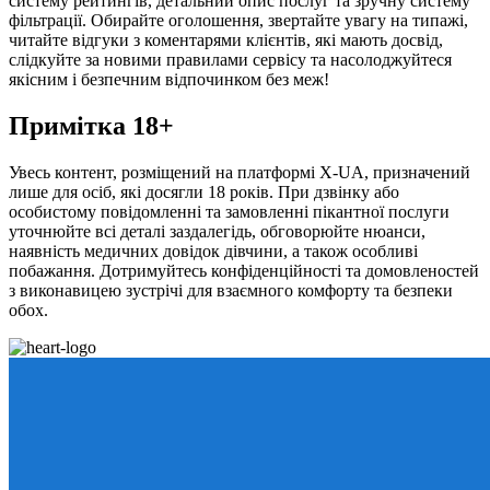
систему рейтингів, детальний опис послуг та зручну систему
фільтрації. Обирайте оголошення, звертайте увагу на типажі,
читайте відгуки з коментарями клієнтів, які мають досвід,
слідкуйте за новими правилами сервісу та насолоджуйтеся
якісним і безпечним відпочинком без меж!
Примітка 18+
Увесь контент, розміщений на платформі X-UA, призначений
лише для осіб, які досягли 18 років. При дзвінку або
особистому повідомленні та замовленні пікантної послуги
уточнюйте всі деталі заздалегідь, обговорюйте нюанси,
наявність медичних довідок дівчини, а також особливі
побажання. Дотримуйтесь конфіденційності та домовленостей
з виконавицею зустрічі для взаємного комфорту та безпеки
обох.