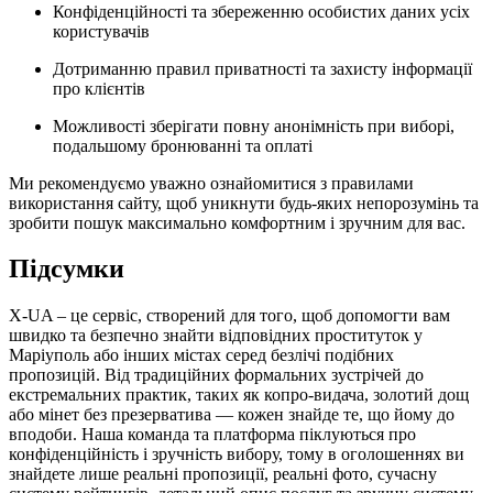
Конфіденційності та збереженню особистих даних усіх
користувачів
Дотриманню правил приватності та захисту інформації
про клієнтів
Можливості зберігати повну анонімність при виборі,
подальшому бронюванні та оплаті
Ми рекомендуємо уважно ознайомитися з правилами
використання сайту, щоб уникнути будь-яких непорозумінь та
зробити пошук максимально комфортним і зручним для вас.
Підсумки
X-UA – це сервіс, створений для того, щоб допомогти вам
швидко та безпечно знайти відповідних проституток у
Маріуполь або інших містах серед безлічі подібних
пропозицій. Від традиційних формальних зустрічей до
екстремальних практик, таких як копро-видача, золотий дощ
або мінет без презерватива — кожен знайде те, що йому до
вподоби. Наша команда та платформа піклуються про
конфіденційність і зручність вибору, тому в оголошеннях ви
знайдете лише реальні пропозиції, реальні фото, сучасну