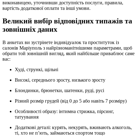
виконавицею, уточнивши доступність послуги, правила,
вартість додаткової оплати та інші умови.
Великий вибір відповідних типажів та
зовнішніх даних
В анкетах ви зустрінете індивідуалок та проституток із
салонів Маріуполь з найрізноманітнішими параметрами, щоб
обрати той зовнішній вигляд, який найбільше приваблює саме
вас:
Худі, стрункі, щільні
Високі, середнього зросту, низького зросту
Блондинки, брюнетки, шатенки, руді, русі
Різний розмір грудей (від 0 до 5 або навіть 7 розміру)
Особливості образу: інтимна стрижка, пірсинг,
татуування
Додаткові деталі: курять, некурять, вживають алкоголь,
ті, хто не п’ють, займаються спортом тощо