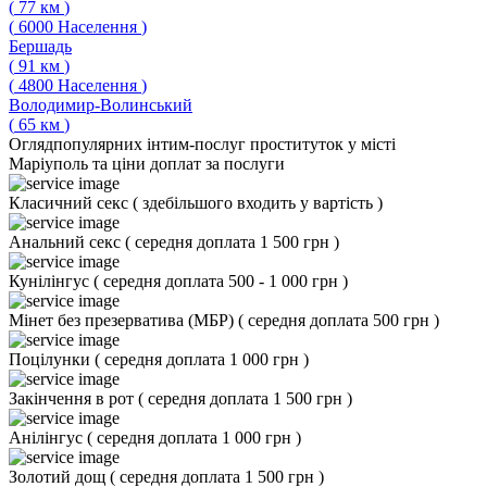
(
77
км
)
(
6000
Населення
)
Бершадь
(
91
км
)
(
4800
Населення
)
Володимир-Волинський
(
65
км
)
Огляд
популярних інтим-послуг проституток у місті
Маріуполь та ціни доплат за послуги
Класичний секс
(
здебільшого входить у вартість
)
Анальний секс
(
середня доплата 1 500 грн
)
Кунілінгус
(
середня доплата 500 - 1 000 грн
)
Мінет без презерватива (МБР)
(
середня доплата 500 грн
)
Поцілунки
(
середня доплата 1 000 грн
)
Закінчення в рот
(
середня доплата 1 500 грн
)
Анілінгус
(
середня доплата 1 000 грн
)
Золотий дощ
(
середня доплата 1 500 грн
)