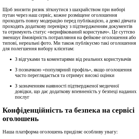
Щоб знизити ризик зіткнутися з шахрайством при виборі
путан через наш сервіс, кожне розміщене оголошення
проходить повну модерацію перед публікацією, а деякі дівчата
проходять додаткову перевірку з підтвердженням документів
та отримують статус «верифікований користувач». Це суттєво
зменшує ймовірність потрапляння на фейкове оголошення або
типові, нереальні фото. Ми також публікуємо такі оголошення
для полегшення вибору клієнтам:
З відгуками та коментарями від реальних користувачів
З позначкою «популярний профіль», якщо оголошення
часто переглядається та отримує високі оцінки
З зазначенням наявності підтвердженої медичної
довідки, що дає додаткову впевненість у безпеці наданих
послуг
Конфіденційність та безпека на сервісі
оголошень
Наша платформа оголошень приділяє особливу увагу: