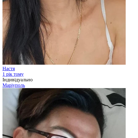
Настя
1 рік тому
Індивідуально
Маріуполь