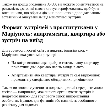
Також на дошці оголошень X-UA ви можете орієнтуватися на
реальність фото, які мають статус верифікованих, щоб бути
впевненими, що обрана дівчина повністю відповідає вашим
естетичним очікуванням від майбутньої зустрічі.
Формат зустрічей з проститутками у
Маріуполь: апартаменти, квартира або
зустріч на виїзд
Для зручності гостей сайту в анкетах індивідуалок у
Маріуполь вказують місце зустрічі:
На виїзд: виконавиця приїде в готель, вашу квартиру,
приватний дім, офіс або навіть вийде в авто.
Апартаменти або квартира: зустріч та сам відпочинок
проходить у спеціально обладнаних приміщеннях.
Також ви зможете уточнити додаткові деталі перед інтимною
сесією — наприклад, можливість організувати зустріч із
подругою шлюхи для групового сексу, використання
особистих іграшок для фетишів або наявність особливого
реквізиту для садомазо.