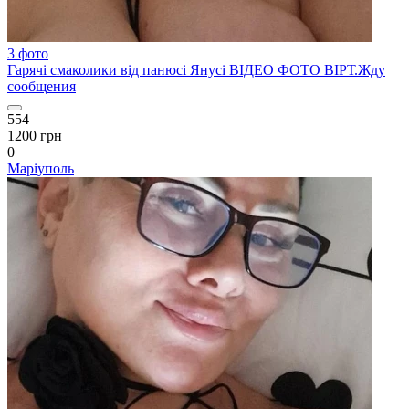
3 фото
Гарячі смаколики від панюсі Янусі ВІДЕО ФОТО ВІРТ.Жду
сообщения
554
1200 грн
0
Маріуполь