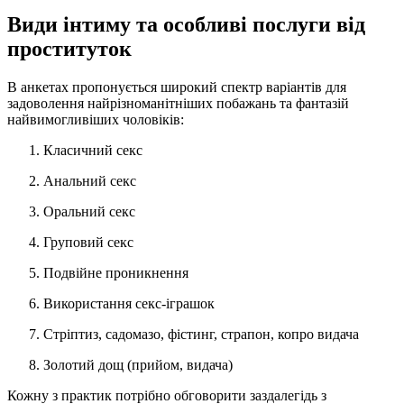
Види інтиму та особливі послуги від
проституток
В анкетах пропонується широкий спектр варіантів для
задоволення найрізноманітніших побажань та фантазій
найвимогливіших чоловіків:
Класичний секс
Анальний секс
Оральний секс
Груповий секс
Подвійне проникнення
Використання секс-іграшок
Стріптиз, садомазо, фістинг, страпон, копро видача
Золотий дощ (прийом, видача)
Кожну з практик потрібно обговорити заздалегідь з