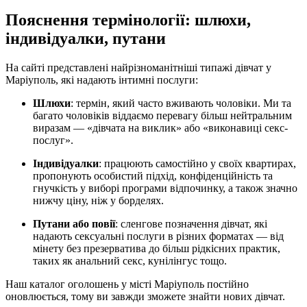
Пояснення термінології: шлюхи,
індивідуалки, путани
На сайті представлені найрізноманітніші типажі дівчат у
Маріуполь, які надають інтимні послуги:
Шлюхи
: термін, який часто вживають чоловіки. Ми та
багато чоловіків віддаємо перевагу більш нейтральним
виразам — «дівчата на виклик» або «виконавиці секс-
послуг».
Індивідуалки
: працюють самостійно у своїх квартирах,
пропонують особистий підхід, конфіденційність та
гнучкість у виборі програми відпочинку, а також значно
нижчу ціну, ніж у борделях.
Путани або повії
: сленгове позначення дівчат, які
надають сексуальні послуги в різних форматах — від
мінету без презерватива до більш рідкісних практик,
таких як анальний секс, кунілінгус тощо.
Наш каталог оголошень у місті Маріуполь постійно
оновлюється, тому ви завжди зможете знайти нових дівчат.