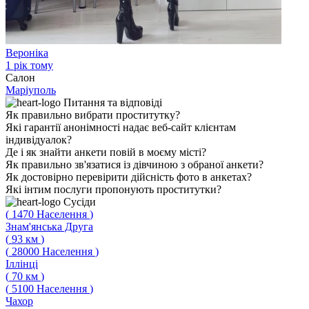
Вероніка
1 рік тому
Салон
Маріуполь
Питання
та відповіді
Як правильно вибрати проститутку?
Які гарантії анонімності надає веб-сайт клієнтам
індивідуалок?
Де і як знайти анкети повій в моєму місті?
Як правильно зв'язатися із дівчиною з обраної анкети?
Як достовірно перевірити дійсність фото в анкетах?
Які інтим послуги пропонують проститутки?
Сусіди
(
1470
Населення
)
Знам'янська Друга
(
93
км
)
(
28000
Населення
)
Іллінці
(
70
км
)
(
5100
Населення
)
Чахор