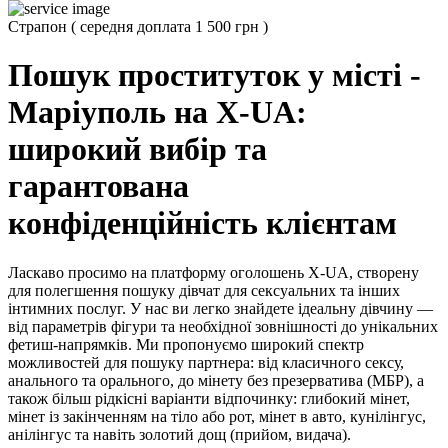
Страпон
(
середня доплата 1 500 грн
)
Пошук проституток у місті -
Маріуполь на X-UA:
широкий вибір та
гарантована
конфіденційність клієнтам
Ласкаво просимо на платформу оголошень X-UA, створену
для полегшення пошуку дівчат для сексуальних та інших
інтимних послуг. У нас ви легко знайдете ідеальну дівчину —
від параметрів фігури та необхідної зовнішності до унікальних
фетиш-напрямків. Ми пропонуємо широкий спектр
можливостей для пошуку партнера: від класичного сексу,
анального та орального, до мінету без презерватива (МБР), а
також більш рідкісні варіанти відпочинку: глибокий мінет,
мінет із закінченням на тіло або рот, мінет в авто, кунілінгус,
анілінгус та навіть золотий дощ (прийом, видача).