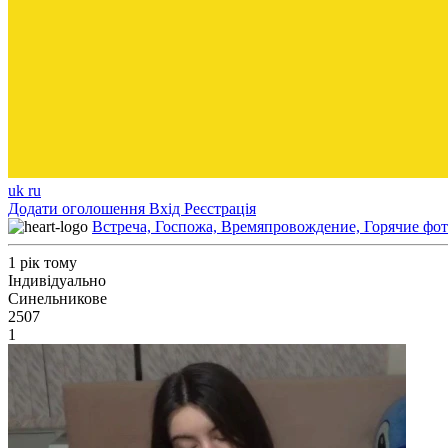
uk
ru
Додати оголошення
Вхід
Реєстрація
Встреча, Госпожа, Времяпровождение, Горячие фот
1 рік тому
Індивідуально
Синельникове
2507
1