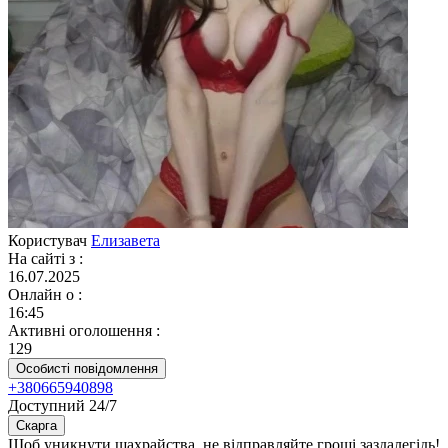
Користувач
Елизавета
На сайті з
:
16.07.2025
Онлайн о
:
16:45
Активні оголошення
:
129
Особисті повідомлення
+380665940898
Доступний 24/7
Скарга
Щоб уникнути шахрайства, не відправляйте гроші заздалегідь!