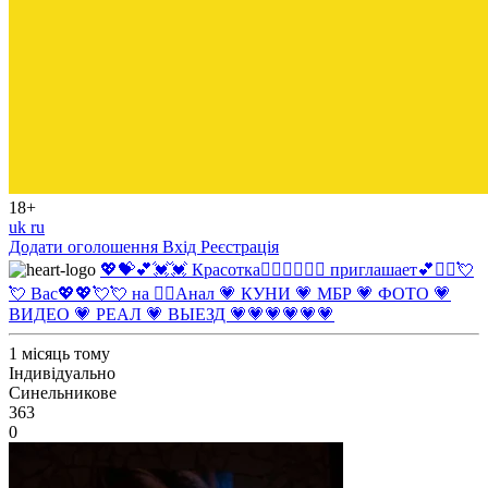
18+
uk
ru
Додати оголошення
Вхід
Реєстрація
💖💝💕💓💓 Красотка❤️‍🔥❤️‍🔥💘💖 приглашает💕❤️‍🔥💘
💘 Вас💖💖💘💘 на ❤️‍🔥Анал 💗 КУНИ 💗 МБР 💗 ФОТО 💗
ВИДЕО 💗 РЕАЛ 💗 ВЫЕЗД 💗💗💗💗💗💗
1 місяць тому
Індивідуально
Синельникове
363
0