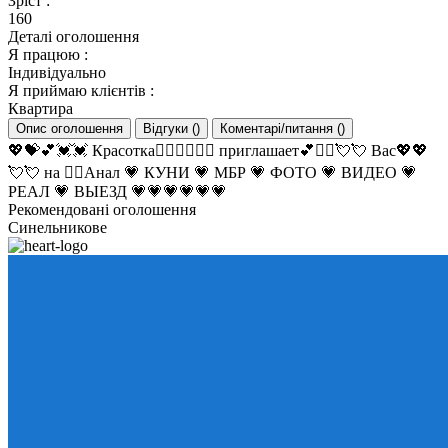
Зріст
:
160
Деталі оголошення
Я працюю
:
Індивідуально
Я приймаю клієнтів
:
Квартира
Опис оголошення
Відгуки
(
)
Коментарі/питання
(
)
💖💝💕💓💓 Красотка❤️‍🔥❤️‍🔥💘💖 приглашает💕❤️‍🔥💘💘 Вас💖💖
💘💘 на ❤️‍🔥Анал 💗 КУНИ 💗 МБР 💗 ФОТО 💗 ВИДЕО 💗
РЕАЛ 💗 ВЫЕЗД 💗💗💗💗💗💗
Рекомендовані оголошення
Синельникове