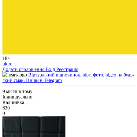
18+
uk
ru
Додати оголошення
Вхід
Реєстрація
Віртуальний відпочинок, вірт, фото, відео на будь-
який смак. Пиши в Telegram
9 місяців тому
Індивідуально
Калинівка
630
0