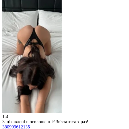
1-4
2
Зацікавлені в оголошенні?
Зв'язатися зараз!
З
380999612135
3