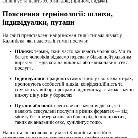
анілінгус та навіть золотий дощ (прийом, видача).
Пояснення термінології: шлюхи,
індивідуалки, путани
На сайті представлені найрізноманітніші типажі дівчат у
Калинівка, які надають інтимні послуги:
Шлюхи
: термін, який часто вживають чоловіки. Ми та
багато чоловіків віддаємо перевагу більш нейтральним
виразам — «дівчата на виклик» або «виконавиці секс-
послуг».
Індивідуалки
: працюють самостійно у своїх квартирах,
пропонують особистий підхід, конфіденційність та
гнучкість у виборі програми відпочинку, а також значно
нижчу ціну, ніж у борделях.
Путани або повії
: сленгове позначення дівчат, які
надають сексуальні послуги в різних форматах — від
мінету без презерватива до більш рідкісних практик,
таких як анальний секс, кунілінгус тощо.
Наш каталог оголошень у місті Калинівка постійно