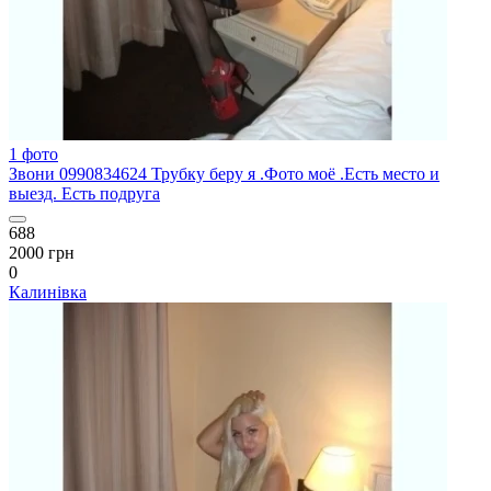
1 фото
Звони 0990834624 Трубку беру я .Фото моё .Есть место и
выезд. Есть подруга
688
2000 грн
0
Калинівка