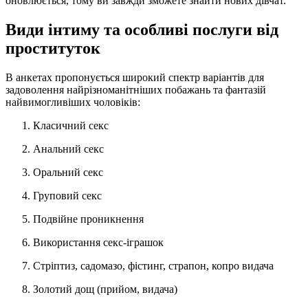
оновлюється, тому ви завжди зможете знайти нових дівчат.
Види інтиму та особливі послуги від
проституток
В анкетах пропонується широкий спектр варіантів для
задоволення найрізноманітніших побажань та фантазій
найвимогливіших чоловіків:
Класичний секс
Анальний секс
Оральний секс
Груповий секс
Подвійне проникнення
Використання секс-іграшок
Стріптиз, садомазо, фістинг, страпон, копро видача
Золотий дощ (прийом, видача)