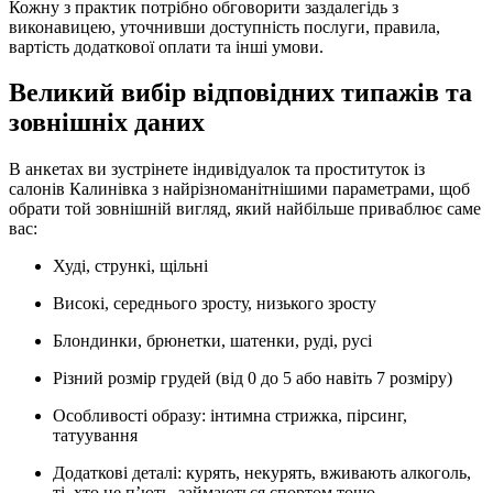
Кожну з практик потрібно обговорити заздалегідь з
виконавицею, уточнивши доступність послуги, правила,
вартість додаткової оплати та інші умови.
Великий вибір відповідних типажів та
зовнішніх даних
В анкетах ви зустрінете індивідуалок та проституток із
салонів Калинівка з найрізноманітнішими параметрами, щоб
обрати той зовнішній вигляд, який найбільше приваблює саме
вас:
Худі, стрункі, щільні
Високі, середнього зросту, низького зросту
Блондинки, брюнетки, шатенки, руді, русі
Різний розмір грудей (від 0 до 5 або навіть 7 розміру)
Особливості образу: інтимна стрижка, пірсинг,
татуування
Додаткові деталі: курять, некурять, вживають алкоголь,
ті, хто не п’ють, займаються спортом тощо