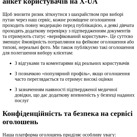
анкет користувачів на X-UA
Щоб знизити ризик зіткнутися з шахрайством при виборі
путан через наш сервіс, кожне розміщене оголошення
проходить повну модерацію перед публікацією, а деякі дівчата
проходять додаткову перевірку з підтвердженням документів
та отримують статус «верифікований користувач». Це суттєво
зменшує ймовірність потрапляння на фейкове оголошення або
типові, нереальні фото. Ми також публікуємо такі оголошення
для полегшення вибору клієнтам:
З відгуками та коментарями від реальних користувачів
З позначкою «популярний профіль», якщо оголошення
часто переглядається та отримує високі оцінки
З зазначенням наявності підтвердженої медичної
довідки, що дає додаткову впевненість у безпеці наданих
послуг
Конфіденційність та безпека на сервісі
оголошень
Наша платформа оголошень приділяє особливу увагу: