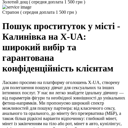
Золотий дощ
(
середня доплата 1 500 грн
)
Страпон
(
середня доплата 1 500 грн
)
Пошук проституток у місті -
Калинівка на X-UA:
широкий вибір та
гарантована
конфіденційність клієнтам
Ласкаво просимо на платформу оголошень X-UA, створену
для полегшення пошуку дівчат для сексуальних та інших
інтимних послуг. У нас ви легко знайдете ідеальну дівчину —
від параметрів фігури та необхідної зовнішності до унікальних
фетиш-напрямків. Ми пропонуємо широкий спектр
можливостей для пошуку партнера: від класичного сексу,
анального та орального, до мінету без презерватива (МБР), а
також більш рідкісні варіанти відпочинку: глибокий мінет,
мінет із закінченням на тіло або рот, мінет в авто, кунілінгус,