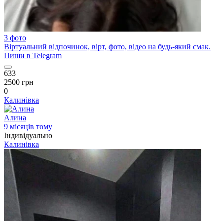
3 фото
Віртуальний відпочинок, вірт, фото, відео на будь-який смак.
Пиши в Telegram
633
2500 грн
0
Калинівка
Алина
9 місяців тому
Індивідуально
Калинівка