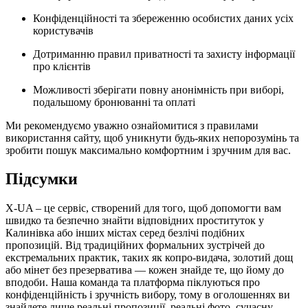
Конфіденційності та збереженню особистих даних усіх
користувачів
Дотриманню правил приватності та захисту інформації
про клієнтів
Можливості зберігати повну анонімність при виборі,
подальшому бронюванні та оплаті
Ми рекомендуємо уважно ознайомитися з правилами
використання сайту, щоб уникнути будь-яких непорозумінь та
зробити пошук максимально комфортним і зручним для вас.
Підсумки
X-UA – це сервіс, створений для того, щоб допомогти вам
швидко та безпечно знайти відповідних проституток у
Калинівка або інших містах серед безлічі подібних
пропозицій. Від традиційних формальних зустрічей до
екстремальних практик, таких як копро-видача, золотий дощ
або мінет без презерватива — кожен знайде те, що йому до
вподоби. Наша команда та платформа піклуються про
конфіденційність і зручність вибору, тому в оголошеннях ви
знайдете лише реальні пропозиції, реальні фото, сучасну