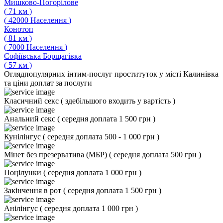
Мишково-Погорілове
(
71
км
)
(
42000
Населення
)
Конотоп
(
81
км
)
(
7000
Населення
)
Софіївська Борщагівка
(
57
км
)
Огляд
популярних інтим-послуг проституток у місті Калинівка
та ціни доплат за послуги
Класичний секс
(
здебільшого входить у вартість
)
Анальний секс
(
середня доплата 1 500 грн
)
Кунілінгус
(
середня доплата 500 - 1 000 грн
)
Мінет без презерватива (МБР)
(
середня доплата 500 грн
)
Поцілунки
(
середня доплата 1 000 грн
)
Закінчення в рот
(
середня доплата 1 500 грн
)
Анілінгус
(
середня доплата 1 000 грн
)