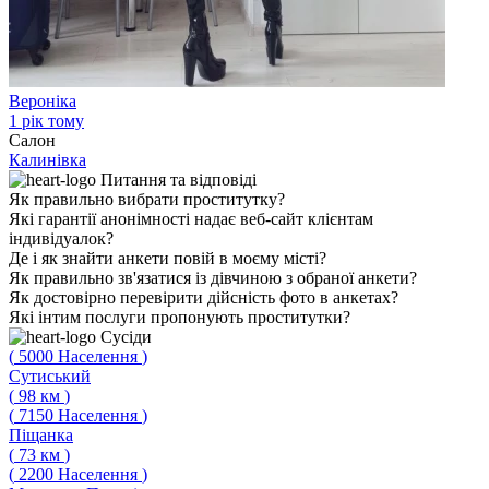
Вероніка
1 рік тому
Салон
Калинівка
Питання
та відповіді
Як правильно вибрати проститутку?
Які гарантії анонімності надає веб-сайт клієнтам
індивідуалок?
Де і як знайти анкети повій в моєму місті?
Як правильно зв'язатися із дівчиною з обраної анкети?
Як достовірно перевірити дійсність фото в анкетах?
Які інтим послуги пропонують проститутки?
Сусіди
(
5000
Населення
)
Сутиський
(
98
км
)
(
7150
Населення
)
Піщанка
(
73
км
)
(
2200
Населення
)