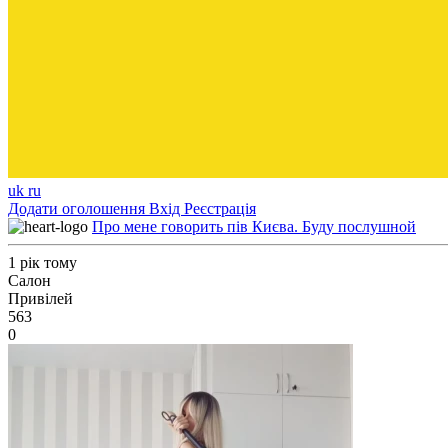
uk
ru
Додати оголошення
Вхід
Реєстрація
Про мене говорить пів Києва. Буду послушной
1 рік тому
Салон
Привілей
563
0