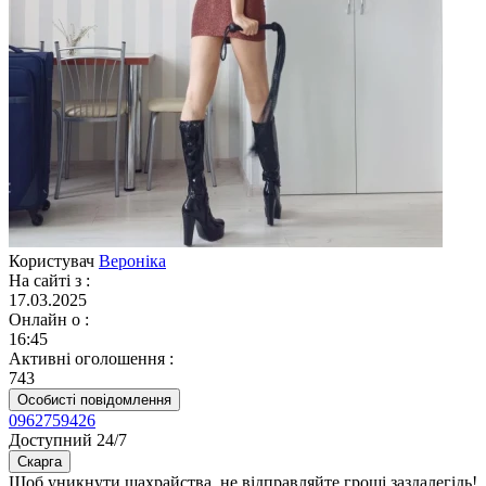
Користувач
Вероніка
На сайті з
:
17.03.2025
Онлайн о
:
16:45
Активні оголошення
:
743
Особисті повідомлення
0962759426
Доступний 24/7
Скарга
Щоб уникнути шахрайства, не відправляйте гроші заздалегідь!