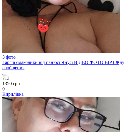
3 фото
Гарячі смаколики від панюсі Янусі ВІДЕО ФОТО ВІРТ.Жду
сообщения
713
1350 грн
0
Кирилівка