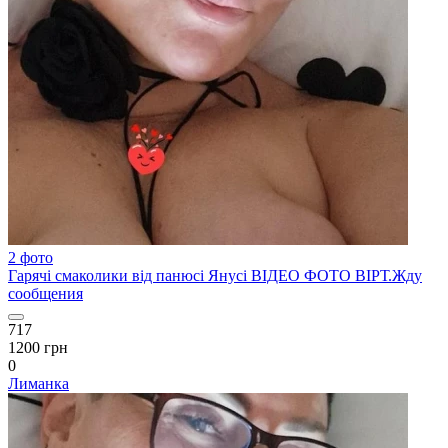
2 фото
Гарячі смаколики від панюсі Янусі ВІДЕО ФОТО ВІРТ.Жду
сообщения
717
1200 грн
0
Лиманка