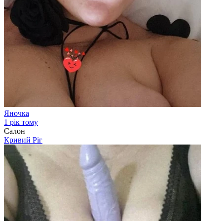
Яночка
1 рік тому
Салон
Кривий Ріг