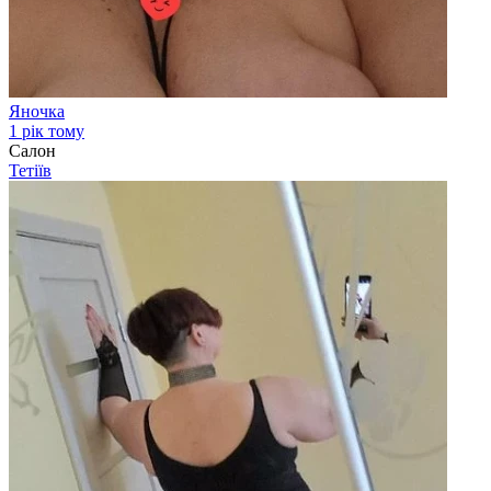
Яночка
1 рік тому
Салон
Тетіїв