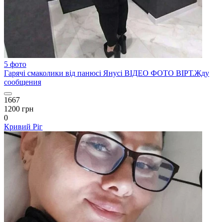
5 фото
Гарячі смаколики від панюсі Янусі ВІДЕО ФОТО ВІРТ.Жду
сообщения
1667
1200 грн
0
Кривий Ріг