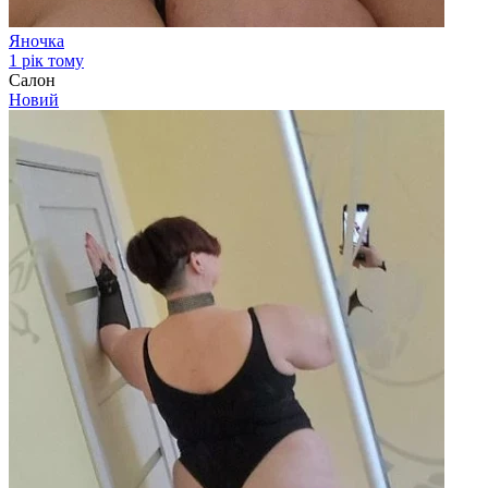
Яночка
1 рік тому
Салон
Новий