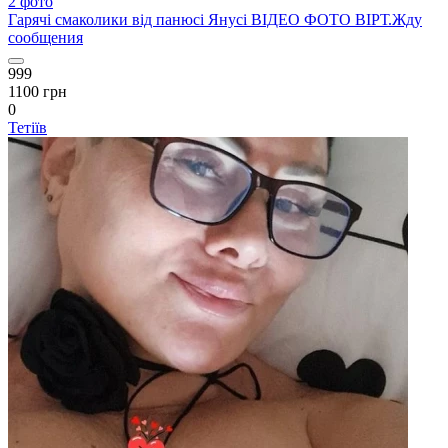
2 фото
Гарячі смаколики від панюсі Янусі ВІДЕО ФОТО ВІРТ.Жду
сообщения
999
1100 грн
0
Тетіїв