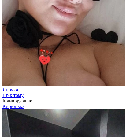
Яночка
1 рік тому
Індивідуально
Кирилівка