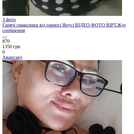
3 фото
Гарячі смаколики від панюсі Янусі ВІДЕО ФОТО ВІРТ.Жду
сообщения
870
1350 грн
0
Авангард