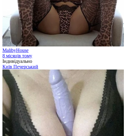
MalibyHouse
8 місяців тому
Індивідуально
Київ
Печерський