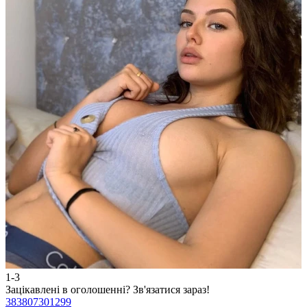
1-3
2
Зацікавлені в оголошенні?
Зв'язатися зараз!
З
383807301299
3