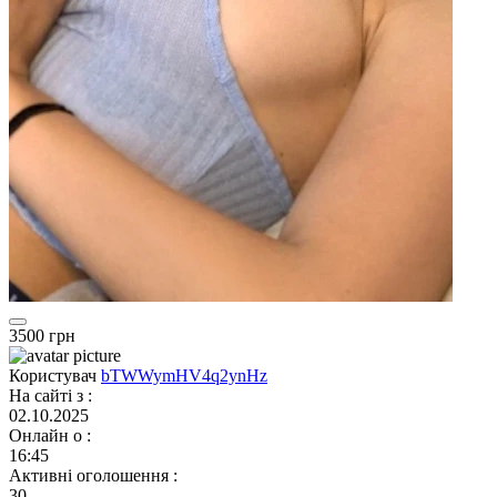
3500 грн
Користувач
bTWWymHV4q2ynHz
На сайті з
:
02.10.2025
Онлайн о
:
16:45
Активні оголошення
:
30