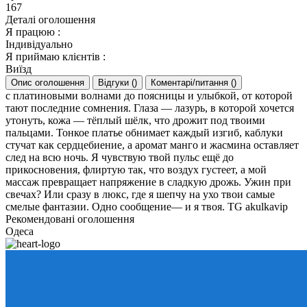
167
Деталі оголошення
Я працюю
:
Індивідуально
Я приймаю клієнтів
:
Виїзд
Опис оголошення
Відгуки
(
)
Коментарі/питання
(
)
с платиновыми волнами до поясницы и улыбкой, от которой
тают последние сомнения. Глаза — лазурь, в которой хочется
утонуть, кожа — тёплый шёлк, что дрожит под твоими
пальцами. Тонкое платье обнимает каждый изгиб, каблуки
стучат как сердцебиение, а аромат манго и жасмина оставляет
след на всю ночь. Я чувствую твой пульс ещё до
прикосновения, флиртую так, что воздух густеет, а мой
массаж превращает напряжение в сладкую дрожь. Ужин при
свечах? Или сразу в люкс, где я шепчу на ухо твои самые
смелые фантазии. Одно сообщение— и я твоя. TG akulkavip
Рекомендовані оголошення
Одеса