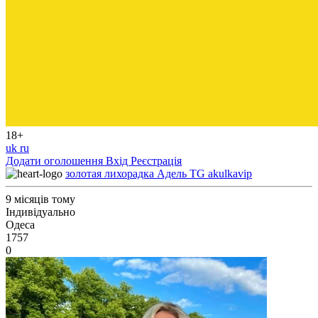
18+
uk
ru
Додати оголошення
Вхід
Реєстрація
золотая лихорадка Адель TG akulkavip
9 місяців тому
Індивідуально
Одеса
1757
0