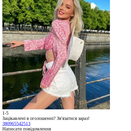
1-5
2
Зацікавлені в оголошенні?
Зв'язатися зараз!
З
380965542513
3
Написати повідомлення
Н