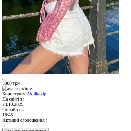
8000 грн
Користувач
Akulkavip
На сайті з
:
23.10.2025
Онлайн о
:
16:45
Активні оголошення
:
5