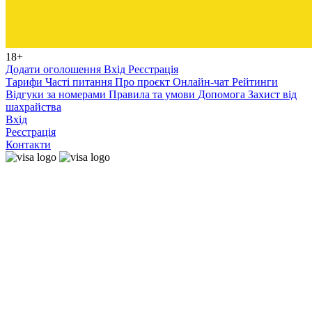
18+
Додати оголошення
Вхід
Реєстрація
Тарифи
Часті питання
Про проєкт
Онлайн-чат
Рейтинги
Відгуки за номерами
Правила та умови
Допомога
Захист від
шахрайства
Вхід
Реєстрація
Контакти