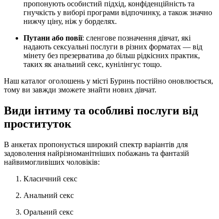
пропонують особистий підхід, конфіденційність та
гнучкість у виборі програми відпочинку, а також значно
нижчу ціну, ніж у борделях.
Путани або повії
: сленгове позначення дівчат, які
надають сексуальні послуги в різних форматах — від
мінету без презерватива до більш рідкісних практик,
таких як анальний секс, кунілінгус тощо.
Наш каталог оголошень у місті Буринь постійно оновлюється,
тому ви завжди зможете знайти нових дівчат.
Види інтиму та особливі послуги від
проституток
В анкетах пропонується широкий спектр варіантів для
задоволення найрізноманітніших побажань та фантазій
найвимогливіших чоловіків:
Класичний секс
Анальний секс
Оральний секс