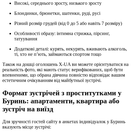
Високі, середнього зросту, низького зросту
Блондинки, брюнетки, шатенки, руді, русі
Різний розмір грудей (від 0 до 5 або навіть 7 розміру)
Особливості образу: інтимна стрижка, пірсинг,
татуування
Додаткові деталі: курять, некурять, вживають алкоголь,
ті, хто не п’ють, займаються спортом тощо
Також на дошці оголошень X-UA ви можете орієнтуватися на
реальність фото, які мають статус верифікованих, щоб бути
впевненими, що обрана дівчина повністю відповідає вашим
естетичним очікуванням від майбутньої зустрічі.
Формат зустрічей з проститутками у
Буринь: апартаменти, квартира або
зустріч на виїзд
Для зручності гостей сайту в анкетах індивідуалок у Буринь
вказують місце зустрічі: