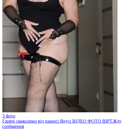
3 фото
Гарячі смаколики від панюсі Янусі ВІДЕО ФОТО ВІРТ.Жду
сообщения