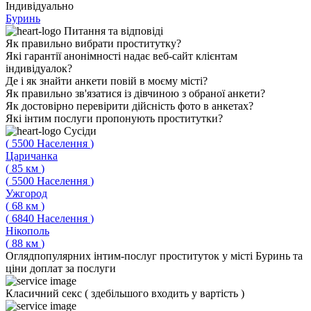
Індивідуально
Буринь
Питання
та відповіді
Як правильно вибрати проститутку?
Які гарантії анонімності надає веб-сайт клієнтам
індивідуалок?
Де і як знайти анкети повій в моєму місті?
Як правильно зв'язатися із дівчиною з обраної анкети?
Як достовірно перевірити дійсність фото в анкетах?
Які інтим послуги пропонують проститутки?
Сусіди
(
5500
Населення
)
Царичанка
(
85
км
)
(
5500
Населення
)
Ужгород
(
68
км
)
(
6840
Населення
)
Нікополь
(
88
км
)
Огляд
популярних інтим-послуг проституток у місті Буринь та
ціни доплат за послуги
Класичний секс
(
здебільшого входить у вартість
)