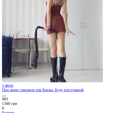
1 фото
Про мене говорить пів Києва. Буду послушной
983
1300 грн
0
Буринь