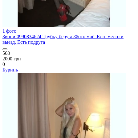
1 фото
Звони 0990834624 Трубку беру я .Фото моё .Есть место и
выезд. Есть подруга
568
2000 грн
0
Буринь