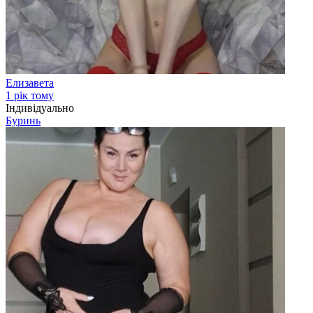
Елизавета
1 рік тому
Індивідуально
Буринь