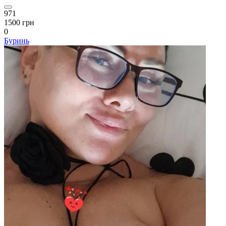
971
1500 грн
0
Буринь