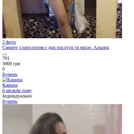
2 фото
Смокчу з проглотом є доп послуги та місце. Альона
701
3000 грн
0
Буринь
Карина
6 місяців тому
Індивідуально
Буринь