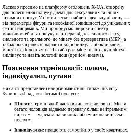
Ласкаво просимо на платформу оголошень X-UA, створену
для полегшення пошуку дівчат для сексуальних та інших
інтимних послуг. У нас ви легко знайдете ідеальну дівчину —
від параметрів фігури та необхідної зовнішності до унікальних
фетиш-напрямків. Ми пропонуємо широкий спектр
можливостей для пошуку партнера: від класичного сексу,
анального та орального, до мінету без презерватива (МБР), а
також більш рідкісні варіанти відпочинку: глибокий мінет,
мінет із закінченням на тіло або рот, мінет в авто, кунілінгус,
анілінгус та навіть золотий дощ (прийом, видача).
Пояснення термінології: шлюхи,
індивідуалки, путани
На сайті представлені найрізноманітніші типажі дівчат у
Буринь, які надають інтимні послуги:
Шлюхи
: термін, який часто вживають чоловіки. Ми та
багато чоловіків віддаємо перевагу більш нейтральним
виразам — «дівчата на виклик» або «виконавиці секс-
послуг».
Індивідуалки
: працюють самостійно у своїх квартирах,