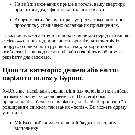
На виїзд: виконавиця приїде в готель, вашу квартиру,
приватний дім, офіс або навіть вийде в авто.
Апартаменти або квартира: зустріч та сам відпочинок
проходить у спеціально обладнаних приміщеннях.
Також ви зможете уточнити додаткові деталі перед інтимною
сесією — наприклад, можливість організувати зустріч із
подругою шлюхи для групового сексу, використання
особистих іграшок для фетишів або наявність особливого
реквізиту для садомазо.
Ціни та категорії: дешеві або елітні
варіанти шлюх у Буринь
X-UA знає, наскільки важливі ціни для чоловіків при виборі
інтимних послуг за оголошеннями. На платформі
представлені як бюджетні варіанти, так і елітні пропозиції з
розширеним списком так званих «допів». Ви можете одразу
уточнити:
Мінімальний та максимальний бюджет за годину
відпочинку