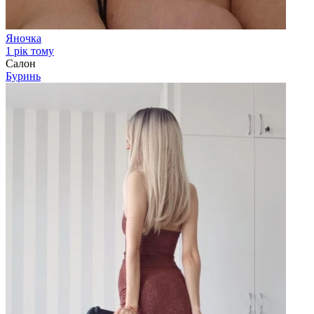
Яночка
1 рік тому
Салон
Буринь