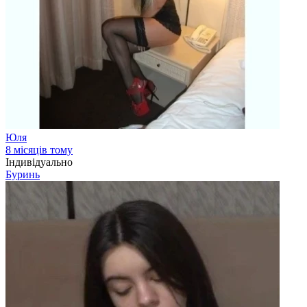
Юля
8 місяців тому
Індивідуально
Буринь