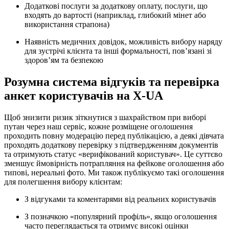
Додаткові послуги за додаткову оплату, послуги, що
входять до вартості (наприклад, глибокий мінет або
використання страпона)
Наявність медичних довідок, можливість вибору наряду
для зустрічі клієнта та інші формальності, пов’язані зі
здоров’ям та безпекою
Розумна система відгуків та перевірка
анкет користувачів на X-UA
Щоб знизити ризик зіткнутися з шахрайством при виборі
путан через наш сервіс, кожне розміщене оголошення
проходить повну модерацію перед публікацією, а деякі дівчата
проходять додаткову перевірку з підтвердженням документів
та отримують статус «верифікований користувач». Це суттєво
зменшує ймовірність потрапляння на фейкове оголошення або
типові, нереальні фото. Ми також публікуємо такі оголошення
для полегшення вибору клієнтам:
З відгуками та коментарями від реальних користувачів
З позначкою «популярний профіль», якщо оголошення
часто переглядається та отримує високі оцінки