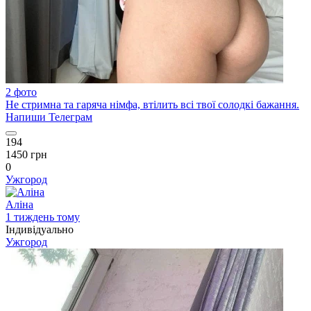
2 фото
Не стримна та гаряча німфа, втілить всі твої солодкі бажання.
Напиши Телеграм
194
1450 грн
0
Ужгород
Аліна
1 тиждень тому
Індивідуально
Ужгород