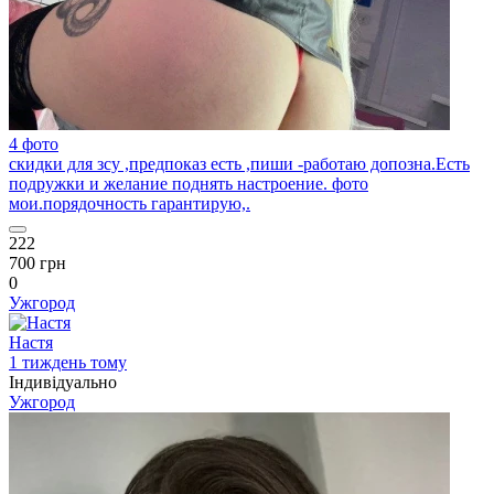
4 фото
скидки для зсу ,предпоказ есть ,пиши -работаю допозна.Есть
подружки и желание поднять настроение. фото
мои.порядочность гарантирую,.
222
700 грн
0
Ужгород
Настя
1 тиждень тому
Індивідуально
Ужгород