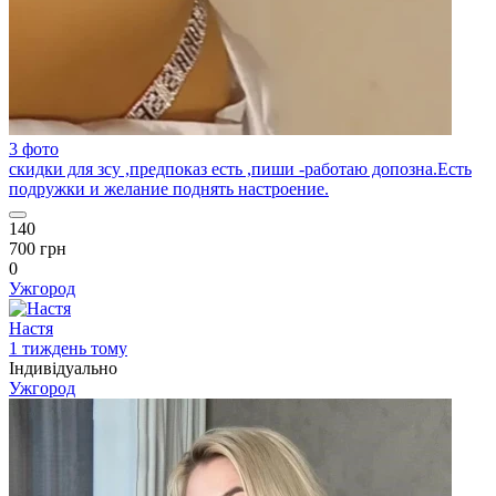
3 фото
скидки для зсу ,предпоказ есть ,пиши -работаю допозна.Есть
подружки и желание поднять настроение.
140
700 грн
0
Ужгород
Настя
1 тиждень тому
Індивідуально
Ужгород