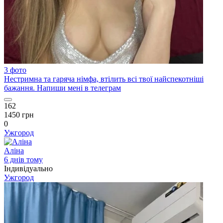
3 фото
Нестримна та гаряча німфа, втілить всі твої найспекотніші
бажання. Напиши мені в телеграм
162
1450 грн
0
Ужгород
Аліна
6 днів тому
Індивідуально
Ужгород