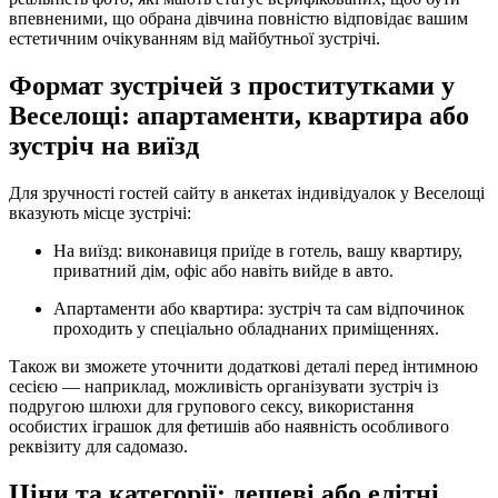
впевненими, що обрана дівчина повністю відповідає вашим
естетичним очікуванням від майбутньої зустрічі.
Формат зустрічей з проститутками у
Веселощі: апартаменти, квартира або
зустріч на виїзд
Для зручності гостей сайту в анкетах індивідуалок у Веселощі
вказують місце зустрічі:
На виїзд: виконавиця приїде в готель, вашу квартиру,
приватний дім, офіс або навіть вийде в авто.
Апартаменти або квартира: зустріч та сам відпочинок
проходить у спеціально обладнаних приміщеннях.
Також ви зможете уточнити додаткові деталі перед інтимною
сесією — наприклад, можливість організувати зустріч із
подругою шлюхи для групового сексу, використання
особистих іграшок для фетишів або наявність особливого
реквізиту для садомазо.
Ціни та категорії: дешеві або елітні