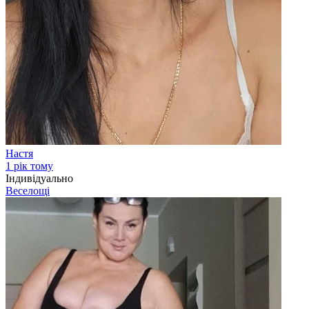
Настя
1 рік тому
Індивідуально
Веселощі