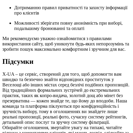
Дотриманню правил приватності та захисту інформації
про клієнтів
Можливості зберігати повну анонімність при виборі,
подальшому бронюванні та оплаті
Ми рекомендуємо уважно ознайомитися з правилами
використання сайту, щоб уникнути будь-яких непорозумінь та
зробити пошук максимально комфортним і зручним для вас.
Підсумки
X-UA – це сервіс, створений для того, щоб допомогти вам
швидко та безпечно знайти відповідних проституток у
Веселощі або інших містах серед безлічі подібних пропозицій.
Від традиційних формальних зустрічей до екстремальних
практик, таких як копро-видача, золотий дощ або мінет без
презерватива — кожен знайде те, що йому до вподоби. Наша
команда та платформа піклуються про конфіденційність і
зручність вибору, тому в оголошеннях ви знайдете лише
реальні пропозиції, реальні фото, сучасну систему рейтингів,
детальний опис послуг та зручну систему фільтрації.
Обирайте оголошення, звертайте увагу на типажі, читайте
відгуки з коментарями клієнтів, які мають досвід, слідкуйте за