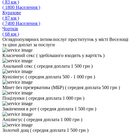
(
83
км
)
(
1800
Населення
)
Курахове
(
87
км
)
(
7400
Населення
)
Чортків
(
68
км
)
Огляд
популярних інтим-послуг проституток у місті Веселощі
та ціни доплат за послуги
Класичний секс
(
здебільшого входить у вартість
)
Анальний секс
(
середня доплата 1 500 грн
)
Кунілінгус
(
середня доплата 500 - 1 000 грн
)
Мінет без презерватива (МБР)
(
середня доплата 500 грн
)
Поцілунки
(
середня доплата 1 000 грн
)
Закінчення в рот
(
середня доплата 1 500 грн
)
Анілінгус
(
середня доплата 1 000 грн
)
Золотий дощ
(
середня доплата 1 500 грн
)