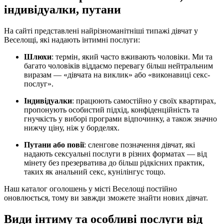
індивідуалки, путани
На сайті представлені найрізноманітніші типажі дівчат у
Веселощі, які надають інтимні послуги:
Шлюхи
: термін, який часто вживають чоловіки. Ми та
багато чоловіків віддаємо перевагу більш нейтральним
виразам — «дівчата на виклик» або «виконавиці секс-
послуг».
Індивідуалки
: працюють самостійно у своїх квартирах,
пропонують особистий підхід, конфіденційність та
гнучкість у виборі програми відпочинку, а також значно
нижчу ціну, ніж у борделях.
Путани або повії
: сленгове позначення дівчат, які
надають сексуальні послуги в різних форматах — від
мінету без презерватива до більш рідкісних практик,
таких як анальний секс, кунілінгус тощо.
Наш каталог оголошень у місті Веселощі постійно
оновлюється, тому ви завжди зможете знайти нових дівчат.
Види інтиму та особливі послуги від