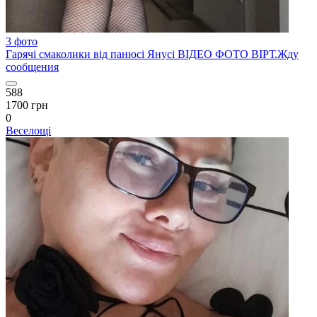
3 фото
Гарячі смаколики від панюсі Янусі ВІДЕО ФОТО ВІРТ.Жду
сообщения
588
1700 грн
0
Веселощі