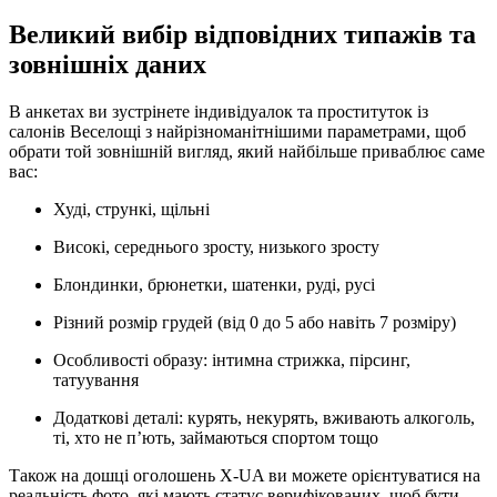
Великий вибір відповідних типажів та
зовнішніх даних
В анкетах ви зустрінете індивідуалок та проституток із
салонів Веселощі з найрізноманітнішими параметрами, щоб
обрати той зовнішній вигляд, який найбільше приваблює саме
вас:
Худі, стрункі, щільні
Високі, середнього зросту, низького зросту
Блондинки, брюнетки, шатенки, руді, русі
Різний розмір грудей (від 0 до 5 або навіть 7 розміру)
Особливості образу: інтимна стрижка, пірсинг,
татуування
Додаткові деталі: курять, некурять, вживають алкоголь,
ті, хто не п’ють, займаються спортом тощо
Також на дошці оголошень X-UA ви можете орієнтуватися на
реальність фото, які мають статус верифікованих, щоб бути