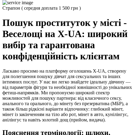
Страпон
(
середня доплата 1 500 грн
)
Пошук проституток у місті -
Веселощі на X-UA: широкий
вибір та гарантована
конфіденційність клієнтам
Ласкаво просимо на платформу оголошень X-UA, створену
для полегшення пошуку дівчат для сексуальних та інших
інтимних послуг. У нас ви легко знайдете ідеальну дівчину —
від параметрів фігури та необхідної зовнішності до унікальних
фетиш-напрямків. Ми пропонуємо широкий спектр
можливостей для пошуку партнера: від класичного сексу,
анального та орального, до мінету без презерватива (МБР), а
також більш рідкісні варіанти відпочинку: глибокий мінет,
мінет із закінченням на тіло або рот, мінет в авто, кунілінгус,
анілінгус та навіть золотий дощ (прийом, видача).
Пояснення термінології: шлюхи,