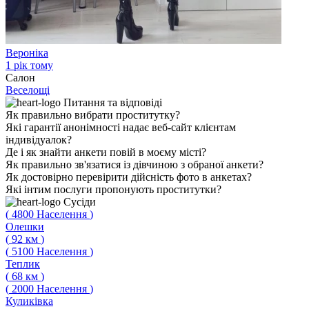
Вероніка
1 рік тому
Салон
Веселощі
Питання
та відповіді
Як правильно вибрати проститутку?
Які гарантії анонімності надає веб-сайт клієнтам
індивідуалок?
Де і як знайти анкети повій в моєму місті?
Як правильно зв'язатися із дівчиною з обраної анкети?
Як достовірно перевірити дійсність фото в анкетах?
Які інтим послуги пропонують проститутки?
Сусіди
(
4800
Населення
)
Олешки
(
92
км
)
(
5100
Населення
)
Теплик
(
68
км
)
(
2000
Населення
)
Куликівка