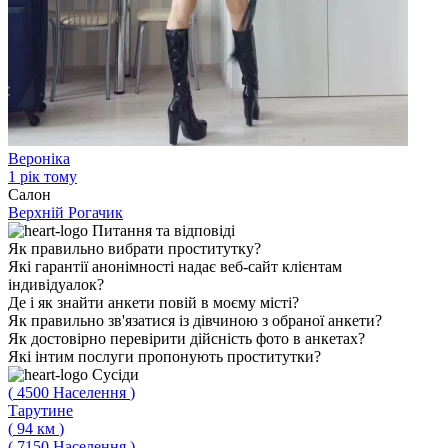
Вероніка
1 рік тому
Салон
Верхній Рогачик
Питання
та відповіді
Як правильно вибрати проститутку?
Які гарантії анонімності надає веб-сайт клієнтам
індивідуалок?
Де і як знайти анкети повій в моєму місті?
Як правильно зв'язатися із дівчиною з обраної анкети?
Як достовірно перевірити дійсність фото в анкетах?
Які інтим послуги пропонують проститутки?
Сусіди
(
4500
Населення
)
Тарутине
(
94
км
)
(
7150
Населення
)