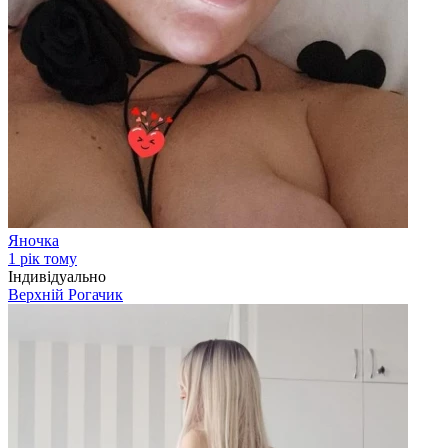
Яночка
1 рік тому
Індивідуально
Верхній Рогачик