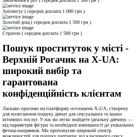
Закінчення в рот
(
середня доплата 1 500 грн
)
Анілінгус
(
середня доплата 1 000 грн
)
Золотий дощ
(
середня доплата 1 500 грн
)
Страпон
(
середня доплата 1 500 грн
)
Пошук проституток у місті -
Верхній Рогачик на X-UA:
широкий вибір та
гарантована
конфіденційність клієнтам
Ласкаво просимо на платформу оголошень X-UA, створену
для полегшення пошуку дівчат для сексуальних та інших
інтимних послуг. У нас ви легко знайдете ідеальну дівчину —
від параметрів фігури та необхідної зовнішності до унікальних
фетиш-напрямків. Ми пропонуємо широкий спектр
можливостей для пошуку партнера: від класичного сексу,