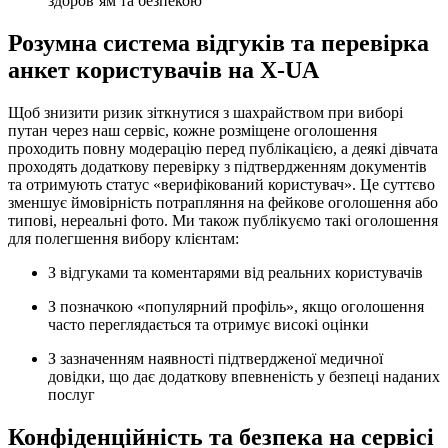
здоров’ям та безпекою
Розумна система відгуків та перевірка
анкет користувачів на X-UA
Щоб знизити ризик зіткнутися з шахрайством при виборі
путан через наш сервіс, кожне розміщене оголошення
проходить повну модерацію перед публікацією, а деякі дівчата
проходять додаткову перевірку з підтвердженням документів
та отримують статус «верифікований користувач». Це суттєво
зменшує ймовірність потрапляння на фейкове оголошення або
типові, нереальні фото. Ми також публікуємо такі оголошення
для полегшення вибору клієнтам:
З відгуками та коментарями від реальних користувачів
З позначкою «популярний профіль», якщо оголошення
часто переглядається та отримує високі оцінки
З зазначенням наявності підтвердженої медичної
довідки, що дає додаткову впевненість у безпеці наданих
послуг
Конфіденційність та безпека на сервісі