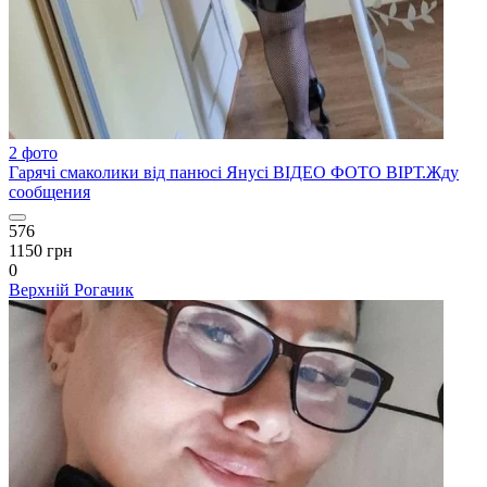
2 фото
Гарячі смаколики від панюсі Янусі ВІДЕО ФОТО ВІРТ.Жду
сообщения
576
1150 грн
0
Верхній Рогачик