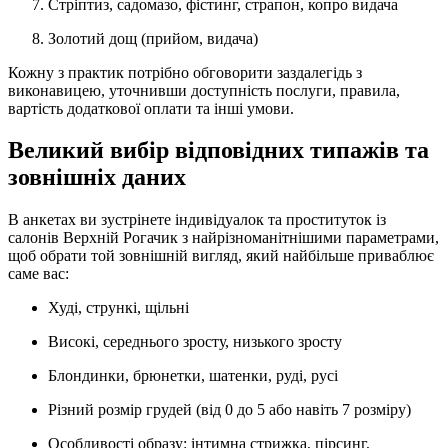
Стріптиз, садомазо, фістинг, страпон, копро видача
Золотий дощ (прийом, видача)
Кожну з практик потрібно обговорити заздалегідь з
виконавицею, уточнивши доступність послуги, правила,
вартість додаткової оплати та інші умови.
Великий вибір відповідних типажів та
зовнішніх даних
В анкетах ви зустрінете індивідуалок та проституток із
салонів Верхній Рогачик з найрізноманітнішими параметрами,
щоб обрати той зовнішній вигляд, який найбільше приваблює
саме вас:
Худі, стрункі, щільні
Високі, середнього зросту, низького зросту
Блондинки, брюнетки, шатенки, руді, русі
Різний розмір грудей (від 0 до 5 або навіть 7 розміру)
Особливості образу: інтимна стрижка, пірсинг,