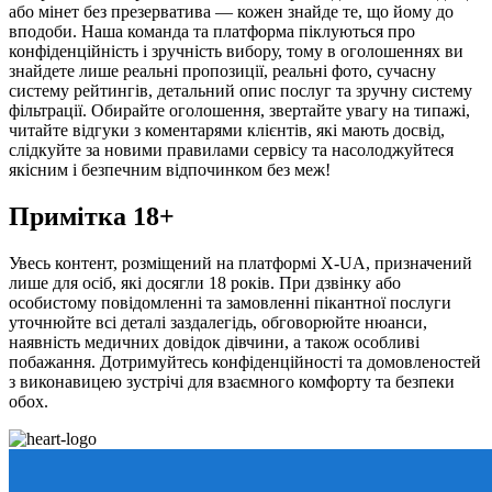
або мінет без презерватива — кожен знайде те, що йому до
вподоби. Наша команда та платформа піклуються про
конфіденційність і зручність вибору, тому в оголошеннях ви
знайдете лише реальні пропозиції, реальні фото, сучасну
систему рейтингів, детальний опис послуг та зручну систему
фільтрації. Обирайте оголошення, звертайте увагу на типажі,
читайте відгуки з коментарями клієнтів, які мають досвід,
слідкуйте за новими правилами сервісу та насолоджуйтеся
якісним і безпечним відпочинком без меж!
Примітка 18+
Увесь контент, розміщений на платформі X-UA, призначений
лише для осіб, які досягли 18 років. При дзвінку або
особистому повідомленні та замовленні пікантної послуги
уточнюйте всі деталі заздалегідь, обговорюйте нюанси,
наявність медичних довідок дівчини, а також особливі
побажання. Дотримуйтесь конфіденційності та домовленостей
з виконавицею зустрічі для взаємного комфорту та безпеки
обох.