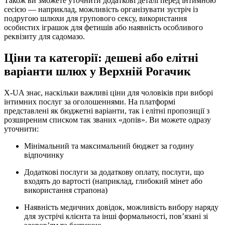
Також ви зможете уточнити додаткові деталі перед інтимною
сесією — наприклад, можливість організувати зустріч із
подругою шлюхи для групового сексу, використання
особистих іграшок для фетишів або наявність особливого
реквізиту для садомазо.
Ціни та категорії: дешеві або елітні
варіанти шлюх у Верхній Рогачик
X-UA знає, наскільки важливі ціни для чоловіків при виборі
інтимних послуг за оголошеннями. На платформі
представлені як бюджетні варіанти, так і елітні пропозиції з
розширеним списком так званих «допів». Ви можете одразу
уточнити:
Мінімальний та максимальний бюджет за годину
відпочинку
Додаткові послуги за додаткову оплату, послуги, що
входять до вартості (наприклад, глибокий мінет або
використання страпона)
Наявність медичних довідок, можливість вибору наряду
для зустрічі клієнта та інші формальності, пов’язані зі