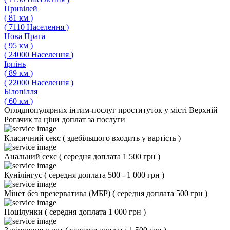
Привілей
(
81
км
)
(
7110
Населення
)
Нова Прага
(
95
км
)
(
24000
Населення
)
Ірпінь
(
89
км
)
(
22000
Населення
)
Білопілля
(
60
км
)
Огляд
популярних інтим-послуг проституток у місті Верхній
Рогачик та ціни доплат за послуги
Класичний секс
(
здебільшого входить у вартість
)
Анальний секс
(
середня доплата 1 500 грн
)
Кунілінгус
(
середня доплата 500 - 1 000 грн
)
Мінет без презерватива (МБР)
(
середня доплата 500 грн
)
Поцілунки
(
середня доплата 1 000 грн
)