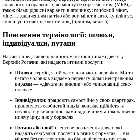
анального та орального, до мінету без презерватива (МБР), а
також більш рідкісні варіанти відпочинку: глибокий мінет,
мінет із закінченням на тіло або рот, мінет в авто, кунілінгус,
анілінгус та навіть золотий дощ (прийом, видача).
Пояснення термінології: шлюхи,
індивідуалки, путани
На сайті представлені найрізноманітніші типажі дівчат у
Верхній Рогачик, які надають інтимні послуги:
Шлюхи
: термін, який часто вживають чоловіки. Ми та
багато чоловіків віддаємо перевагу більш нейтральним
виразам — «дівчата на виклик» або «виконавиці секс-
послуг».
Індивідуалки
: працюють самостійно у своїх квартирах,
пропонують особистий підхід, конфіденційність та
гнучкість у виборі програми відпочинку, а також значно
нижчу ціну, ніж у борделях.
Путани або повії
: сленгове позначення дівчат, які
надають сексуальні послуги в різних форматах — від
мінету без презерватива до більш рідкісних практик,