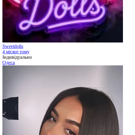
Sweetdolls
4 місяці тому
Індивідуально
Одеса