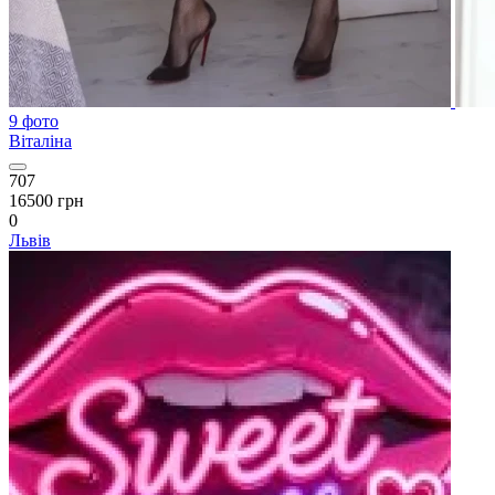
9 фото
Віталіна
707
16500 грн
0
Львів