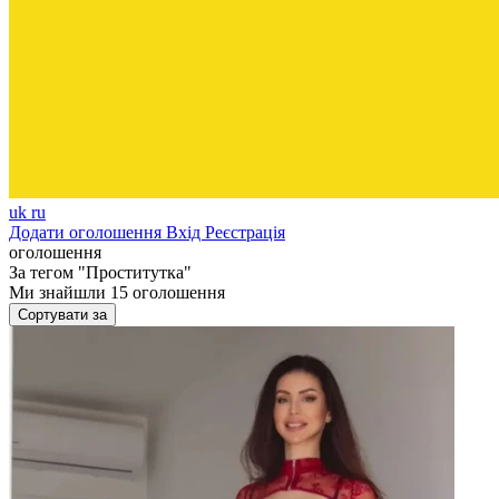
uk
ru
Додати оголошення
Вхід
Реєстрація
оголошення
За тегом
"Проститутка"
Ми знайшли
15
оголошення
Сортувати за