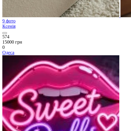
9 фото
Ксенія
574
15000 грн
0
Одеса