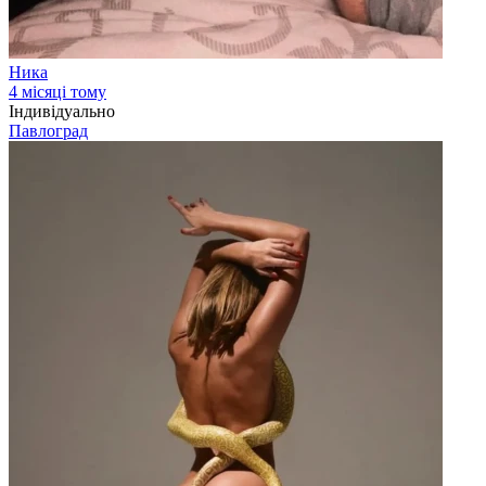
Ника
4 місяці тому
Індивідуально
Павлоград