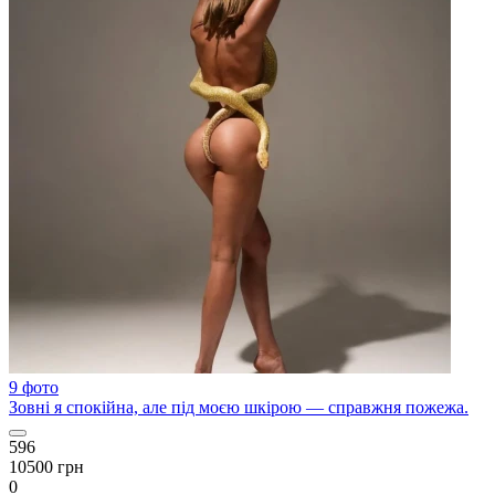
9 фото
Зовні я спокійна, але під моєю шкірою — справжня пожежа.
596
10500 грн
0