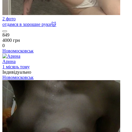
2 фото
отдамся в хорошие руки🐱
849
4000 грн
0
Новомосковськ
Арина
1 місяць тому
Індивідуально
Новомосковськ