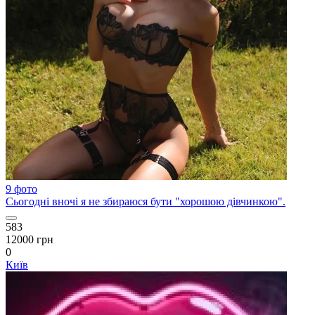
9 фото
Сьогодні вночі я не збираюся бути "хорошою дівчинкою".
583
12000 грн
0
Київ