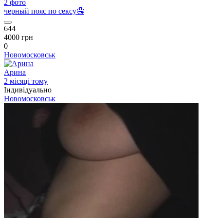
2 фото
черный пояс по сексу🤤
644
4000 грн
0
Новомосковськ
Арина
2 місяці тому
Індивідуально
Новомосковськ