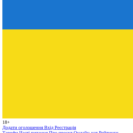
18+
Додати оголошення
Вхід
Реєстрація
Тарифи
Часті питання
Про проєкт
Онлайн-чат
Рейтинги