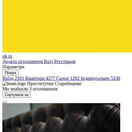
uk
ru
Додати оголошення
Вхід
Реєстрація
Параметри
Пошук
Виїзд
2161
Квартира
4277
Салон
1202
Індивідуально
5236
Проститутки
Старобешеве
Ми знайшли
3
оголошення
Сортувати за