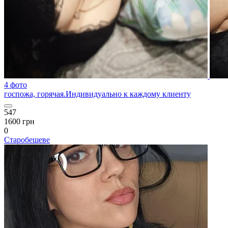
4 фото
госпожа, горячая.Индивидуально к каждому клиенту
547
1600 грн
0
Старобешеве