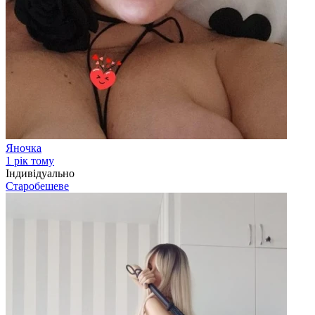
Яночка
1 рік тому
Індивідуально
Старобешеве