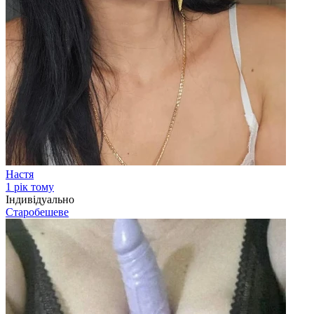
Настя
1 рік тому
Індивідуально
Старобешеве