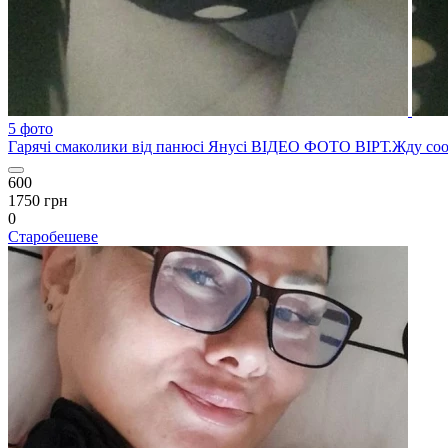
5 фото
Гарячі смаколики від панюсі Янусі ВІДЕО ФОТО ВІРТ.Жду со
600
1750 грн
0
Старобешеве