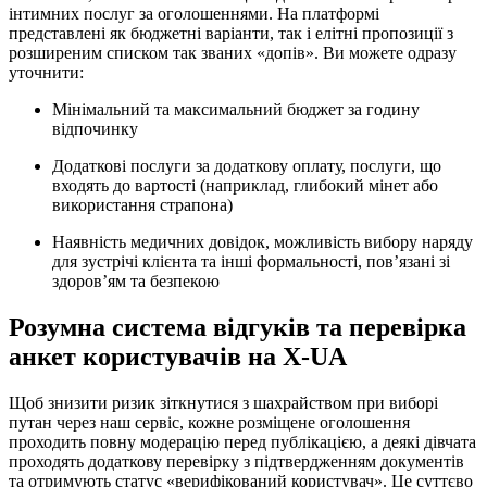
інтимних послуг за оголошеннями. На платформі
представлені як бюджетні варіанти, так і елітні пропозиції з
розширеним списком так званих «допів». Ви можете одразу
уточнити:
Мінімальний та максимальний бюджет за годину
відпочинку
Додаткові послуги за додаткову оплату, послуги, що
входять до вартості (наприклад, глибокий мінет або
використання страпона)
Наявність медичних довідок, можливість вибору наряду
для зустрічі клієнта та інші формальності, пов’язані зі
здоров’ям та безпекою
Розумна система відгуків та перевірка
анкет користувачів на X-UA
Щоб знизити ризик зіткнутися з шахрайством при виборі
путан через наш сервіс, кожне розміщене оголошення
проходить повну модерацію перед публікацією, а деякі дівчата
проходять додаткову перевірку з підтвердженням документів
та отримують статус «верифікований користувач». Це суттєво