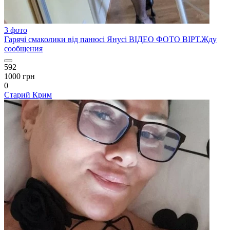
3 фото
Гарячі смаколики від панюсі Янусі ВІДЕО ФОТО ВІРТ.Жду
сообщения
592
1000 грн
0
Старий Крим