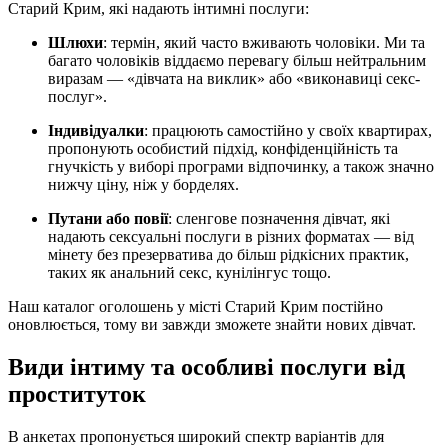
Старий Крим, які надають інтимні послуги:
Шлюхи
: термін, який часто вживають чоловіки. Ми та
багато чоловіків віддаємо перевагу більш нейтральним
виразам — «дівчата на виклик» або «виконавиці секс-
послуг».
Індивідуалки
: працюють самостійно у своїх квартирах,
пропонують особистий підхід, конфіденційність та
гнучкість у виборі програми відпочинку, а також значно
нижчу ціну, ніж у борделях.
Путани або повії
: сленгове позначення дівчат, які
надають сексуальні послуги в різних форматах — від
мінету без презерватива до більш рідкісних практик,
таких як анальний секс, кунілінгус тощо.
Наш каталог оголошень у місті Старий Крим постійно
оновлюється, тому ви завжди зможете знайти нових дівчат.
Види інтиму та особливі послуги від
проституток
В анкетах пропонується широкий спектр варіантів для