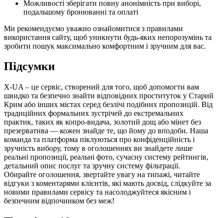
Можливості зберігати повну анонімність при виборі,
подальшому бронюванні та оплаті
Ми рекомендуємо уважно ознайомитися з правилами
використання сайту, щоб уникнути будь-яких непорозумінь та
зробити пошук максимально комфортним і зручним для вас.
Підсумки
X-UA – це сервіс, створений для того, щоб допомогти вам
швидко та безпечно знайти відповідних проституток у Старий
Крим або інших містах серед безлічі подібних пропозицій. Від
традиційних формальних зустрічей до екстремальних
практик, таких як копро-видача, золотий дощ або мінет без
презерватива — кожен знайде те, що йому до вподоби. Наша
команда та платформа піклуються про конфіденційність і
зручність вибору, тому в оголошеннях ви знайдете лише
реальні пропозиції, реальні фото, сучасну систему рейтингів,
детальний опис послуг та зручну систему фільтрації.
Обирайте оголошення, звертайте увагу на типажі, читайте
відгуки з коментарями клієнтів, які мають досвід, слідкуйте за
новими правилами сервісу та насолоджуйтеся якісним і
безпечним відпочинком без меж!