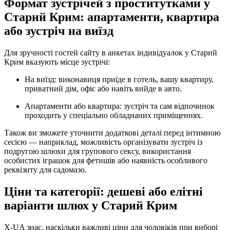
Формат зустрічей з проститутками у
Старий Крим: апартаменти, квартира
або зустріч на виїзд
Для зручності гостей сайту в анкетах індивідуалок у Старий
Крим вказують місце зустрічі:
На виїзд: виконавиця приїде в готель, вашу квартиру,
приватний дім, офіс або навіть вийде в авто.
Апартаменти або квартира: зустріч та сам відпочинок
проходить у спеціально обладнаних приміщеннях.
Також ви зможете уточнити додаткові деталі перед інтимною
сесією — наприклад, можливість організувати зустріч із
подругою шлюхи для групового сексу, використання
особистих іграшок для фетишів або наявність особливого
реквізиту для садомазо.
Ціни та категорії: дешеві або елітні
варіанти шлюх у Старий Крим
X-UA знає, наскільки важливі ціни для чоловіків при виборі