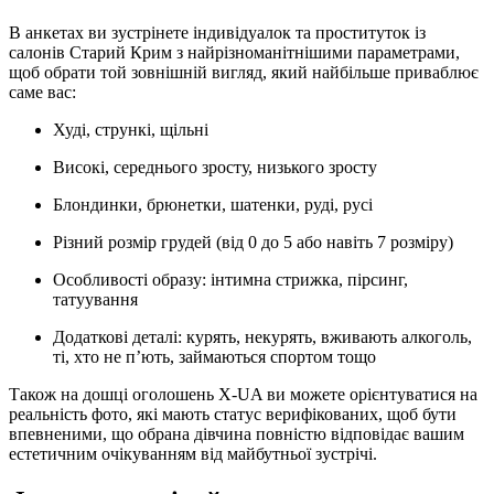
В анкетах ви зустрінете індивідуалок та проституток із
салонів Старий Крим з найрізноманітнішими параметрами,
щоб обрати той зовнішній вигляд, який найбільше приваблює
саме вас:
Худі, стрункі, щільні
Високі, середнього зросту, низького зросту
Блондинки, брюнетки, шатенки, руді, русі
Різний розмір грудей (від 0 до 5 або навіть 7 розміру)
Особливості образу: інтимна стрижка, пірсинг,
татуування
Додаткові деталі: курять, некурять, вживають алкоголь,
ті, хто не п’ють, займаються спортом тощо
Також на дошці оголошень X-UA ви можете орієнтуватися на
реальність фото, які мають статус верифікованих, щоб бути
впевненими, що обрана дівчина повністю відповідає вашим
естетичним очікуванням від майбутньої зустрічі.