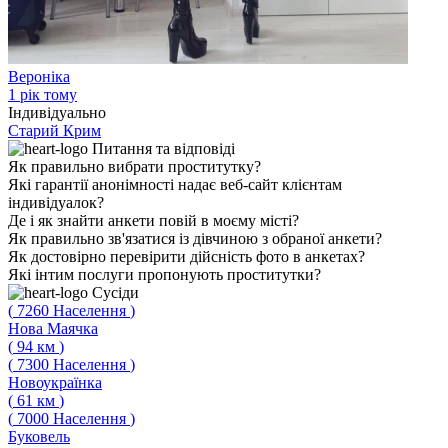
Вероніка
1 рік тому
Індивідуально
Старий Крим
Питання
та відповіді
Як правильно вибрати проститутку?
Які гарантії анонімності надає веб-сайт клієнтам
індивідуалок?
Де і як знайти анкети повій в моєму місті?
Як правильно зв'язатися із дівчиною з обраної анкети?
Як достовірно перевірити дійсність фото в анкетах?
Які інтим послуги пропонують проститутки?
Сусіди
(
7260
Населення
)
Нова Маячка
(
94
км
)
(
7300
Населення
)
Новоукраїнка
(
61
км
)
(
7000
Населення
)
Буковель