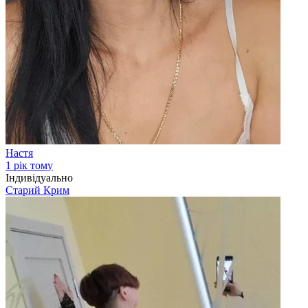
Настя
1 рік тому
Індивідуально
Старий Крим