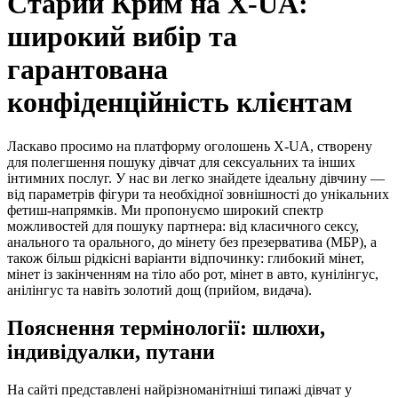
Старий Крим на X-UA:
широкий вибір та
гарантована
конфіденційність клієнтам
Ласкаво просимо на платформу оголошень X-UA, створену
для полегшення пошуку дівчат для сексуальних та інших
інтимних послуг. У нас ви легко знайдете ідеальну дівчину —
від параметрів фігури та необхідної зовнішності до унікальних
фетиш-напрямків. Ми пропонуємо широкий спектр
можливостей для пошуку партнера: від класичного сексу,
анального та орального, до мінету без презерватива (МБР), а
також більш рідкісні варіанти відпочинку: глибокий мінет,
мінет із закінченням на тіло або рот, мінет в авто, кунілінгус,
анілінгус та навіть золотий дощ (прийом, видача).
Пояснення термінології: шлюхи,
індивідуалки, путани
На сайті представлені найрізноманітніші типажі дівчат у