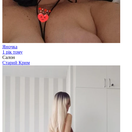
Яночка
1 рік тому
Салон
Старий Крим