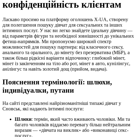
конфіденційність клієнтам
Ласкаво просимо на платформу оголошень X-UA, створену
для полегшення пошуку дівчат для сексуальних та інших
інтимних послуг. У нас ви легко знайдете ідеальну дівчину —
від параметрів фігури та необхідної зовнішності до унікальних
фетиш-напрямків. Ми пропонуємо широкий спектр
можливостей для пошуку партнера: від класичного сексу,
анального та орального, до мінету без презерватива (МБР), а
також більш рідкісні варіанти відпочинку: глибокий мінет,
мінет із закінченням на тіло або рот, мінет в авто, кунілінгус,
анілінгус та навіть золотий дощ (прийом, видача).
Пояснення термінології: шлюхи,
індивідуалки, путани
На сайті представлені найрізноманітніші типажі дівчат у
Сновськ, які надають інтимні послуги:
Шлюхи
: термін, який часто вживають чоловіки. Ми та
багато чоловіків віддаємо перевагу більш нейтральним
виразам — «дівчата на виклик» або «виконавиці секс-
послуг».