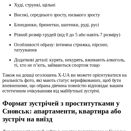
Худі, стрункі, щільні
Високі, середнього зросту, низького зросту
Блондинки, брюнетки, шатенки, руді, русі
Різний розмір грудей (від 0 до 5 або навіть 7 розміру)
Особливості образу: інтимна стрижка, пірсинг,
татуування
Додаткові деталі: курять, некурять, вживають алкоголь,
ті, хто не п’ють, займаються спортом тощо
Також на дошці оголошень X-UA ви можете орієнтуватися на
реальність фото, які мають статус верифікованих, щоб бути
впевненими, що обрана дівчина повністю відповідає вашим
естетичним очікуванням від майбутньої зустрічі.
Формат зустрічей з проститутками у
Сновськ: апартаменти, квартира або
зустріч на виїзд