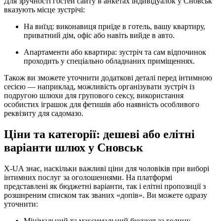
Для зручності гостей сайту в анкетах індивідуалок у Сновськ
вказують місце зустрічі:
На виїзд: виконавиця приїде в готель, вашу квартиру,
приватний дім, офіс або навіть вийде в авто.
Апартаменти або квартира: зустріч та сам відпочинок
проходить у спеціально обладнаних приміщеннях.
Також ви зможете уточнити додаткові деталі перед інтимною
сесією — наприклад, можливість організувати зустріч із
подругою шлюхи для групового сексу, використання
особистих іграшок для фетишів або наявність особливого
реквізиту для садомазо.
Ціни та категорії: дешеві або елітні
варіанти шлюх у Сновськ
X-UA знає, наскільки важливі ціни для чоловіків при виборі
інтимних послуг за оголошеннями. На платформі
представлені як бюджетні варіанти, так і елітні пропозиції з
розширеним списком так званих «допів». Ви можете одразу
уточнити:
Мінімальний та максимальний бюджет за годину