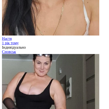
Настя
1 рік тому
Індивідуально
Сновськ