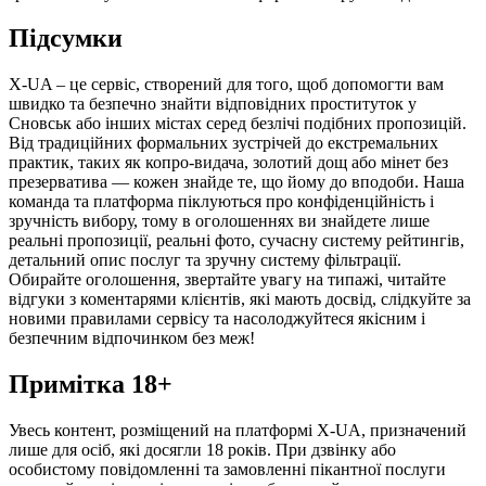
Підсумки
X-UA – це сервіс, створений для того, щоб допомогти вам
швидко та безпечно знайти відповідних проституток у
Сновськ або інших містах серед безлічі подібних пропозицій.
Від традиційних формальних зустрічей до екстремальних
практик, таких як копро-видача, золотий дощ або мінет без
презерватива — кожен знайде те, що йому до вподоби. Наша
команда та платформа піклуються про конфіденційність і
зручність вибору, тому в оголошеннях ви знайдете лише
реальні пропозиції, реальні фото, сучасну систему рейтингів,
детальний опис послуг та зручну систему фільтрації.
Обирайте оголошення, звертайте увагу на типажі, читайте
відгуки з коментарями клієнтів, які мають досвід, слідкуйте за
новими правилами сервісу та насолоджуйтеся якісним і
безпечним відпочинком без меж!
Примітка 18+
Увесь контент, розміщений на платформі X-UA, призначений
лише для осіб, які досягли 18 років. При дзвінку або
особистому повідомленні та замовленні пікантної послуги