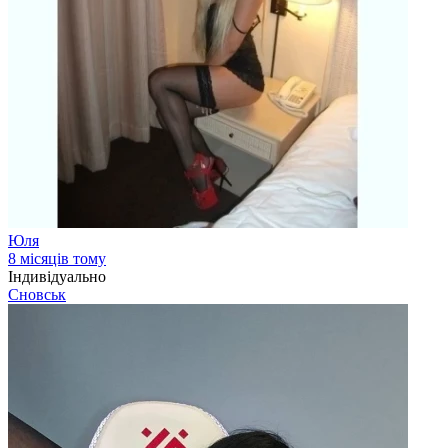
Юля
8 місяців тому
Індивідуально
Сновськ