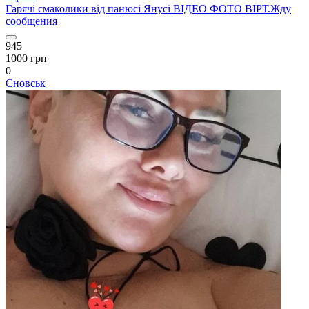
Гарячі смаколики від панюсі Янусі ВІДЕО ФОТО ВІРТ.Жду
сообщения
945
1000 грн
0
Сновськ