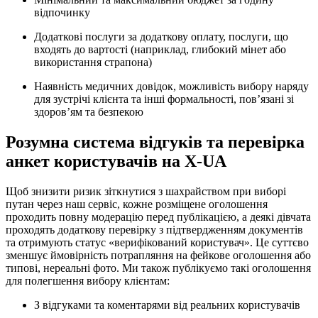
відпочинку
Додаткові послуги за додаткову оплату, послуги, що
входять до вартості (наприклад, глибокий мінет або
використання страпона)
Наявність медичних довідок, можливість вибору наряду
для зустрічі клієнта та інші формальності, пов’язані зі
здоров’ям та безпекою
Розумна система відгуків та перевірка
анкет користувачів на X-UA
Щоб знизити ризик зіткнутися з шахрайством при виборі
путан через наш сервіс, кожне розміщене оголошення
проходить повну модерацію перед публікацією, а деякі дівчата
проходять додаткову перевірку з підтвердженням документів
та отримують статус «верифікований користувач». Це суттєво
зменшує ймовірність потрапляння на фейкове оголошення або
типові, нереальні фото. Ми також публікуємо такі оголошення
для полегшення вибору клієнтам:
З відгуками та коментарями від реальних користувачів