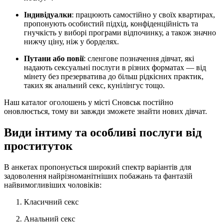
Індивідуалки
: працюють самостійно у своїх квартирах,
пропонують особистий підхід, конфіденційність та
гнучкість у виборі програми відпочинку, а також значно
нижчу ціну, ніж у борделях.
Путани або повії
: сленгове позначення дівчат, які
надають сексуальні послуги в різних форматах — від
мінету без презерватива до більш рідкісних практик,
таких як анальний секс, кунілінгус тощо.
Наш каталог оголошень у місті Сновськ постійно
оновлюється, тому ви завжди зможете знайти нових дівчат.
Види інтиму та особливі послуги від
проституток
В анкетах пропонується широкий спектр варіантів для
задоволення найрізноманітніших побажань та фантазій
найвимогливіших чоловіків:
Класичний секс
Анальний секс