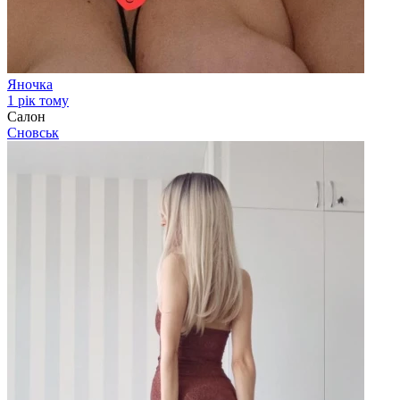
Яночка
1 рік тому
Салон
Сновськ