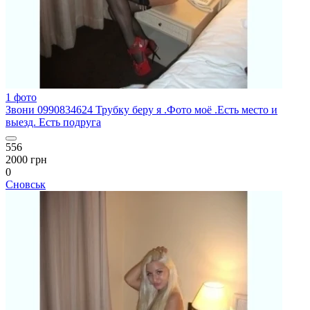
1 фото
Звони 0990834624 Трубку беру я .Фото моё .Есть место и
выезд. Есть подруга
556
2000 грн
0
Сновськ