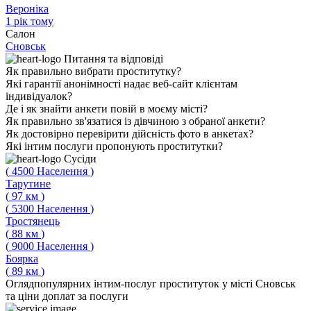
Вероніка
1 рік тому
Салон
Сновськ
Питання
та відповіді
Як правильно вибрати проститутку?
Які гарантії анонімності надає веб-сайт клієнтам
індивідуалок?
Де і як знайти анкети повій в моєму місті?
Як правильно зв'язатися із дівчиною з обраної анкети?
Як достовірно перевірити дійсність фото в анкетах?
Які інтим послуги пропонують проститутки?
Сусіди
(
4500
Населення
)
Тарутине
(
97
км
)
(
5300
Населення
)
Тростянець
(
88
км
)
(
9000
Населення
)
Боярка
(
89
км
)
Огляд
популярних інтим-послуг проституток у місті Сновськ
та ціни доплат за послуги