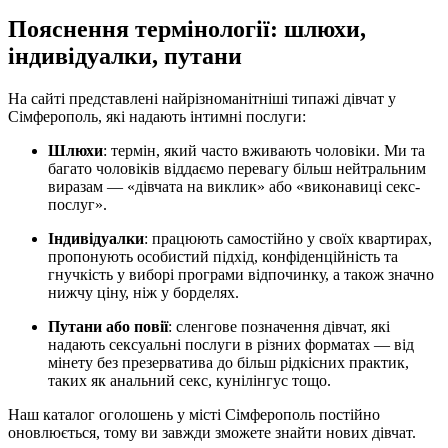
Пояснення термінології: шлюхи,
індивідуалки, путани
На сайті представлені найрізноманітніші типажі дівчат у
Сімферополь, які надають інтимні послуги:
Шлюхи
: термін, який часто вживають чоловіки. Ми та
багато чоловіків віддаємо перевагу більш нейтральним
виразам — «дівчата на виклик» або «виконавиці секс-
послуг».
Індивідуалки
: працюють самостійно у своїх квартирах,
пропонують особистий підхід, конфіденційність та
гнучкість у виборі програми відпочинку, а також значно
нижчу ціну, ніж у борделях.
Путани або повії
: сленгове позначення дівчат, які
надають сексуальні послуги в різних форматах — від
мінету без презерватива до більш рідкісних практик,
таких як анальний секс, кунілінгус тощо.
Наш каталог оголошень у місті Сімферополь постійно
оновлюється, тому ви завжди зможете знайти нових дівчат.