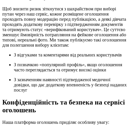
Щоб знизити ризик зіткнутися з шахрайством при виборі
путан через наш сервіс, кожне розміщене оголошення
проходить повну модерацію перед публікацією, а деякі дівчата
проходять додаткову перевірку з підтвердженням документів
та отримують статус «верифікований користувач». Це суттєво
зменшує ймовірність потрапляння на фейкове оголошення або
типові, нереальні фото. Ми також публікуємо такі оголошення
для полегшення вибору клієнтам:
З відгуками та коментарями від реальних користувачів
З позначкою «популярний профіль», якщо оголошення
часто переглядається та отримує високі оцінки
З зазначенням наявності підтвердженої медичної
довідки, що дає додаткову впевненість у безпеці наданих
послуг
Конфіденційність та безпека на сервісі
оголошень
Наша платформа оголошень приділяє особливу увагу: