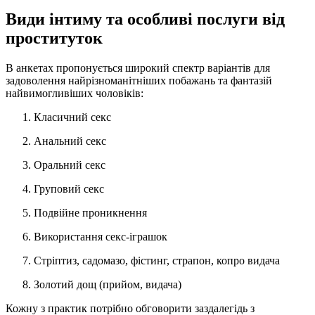
Види інтиму та особливі послуги від
проституток
В анкетах пропонується широкий спектр варіантів для
задоволення найрізноманітніших побажань та фантазій
найвимогливіших чоловіків:
Класичний секс
Анальний секс
Оральний секс
Груповий секс
Подвійне проникнення
Використання секс-іграшок
Стріптиз, садомазо, фістинг, страпон, копро видача
Золотий дощ (прийом, видача)
Кожну з практик потрібно обговорити заздалегідь з