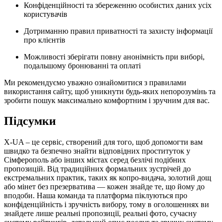
Конфіденційності та збереженню особистих даних усіх
користувачів
Дотриманню правил приватності та захисту інформації
про клієнтів
Можливості зберігати повну анонімність при виборі,
подальшому бронюванні та оплаті
Ми рекомендуємо уважно ознайомитися з правилами
використання сайту, щоб уникнути будь-яких непорозумінь та
зробити пошук максимально комфортним і зручним для вас.
Підсумки
X-UA – це сервіс, створений для того, щоб допомогти вам
швидко та безпечно знайти відповідних проституток у
Сімферополь або інших містах серед безлічі подібних
пропозицій. Від традиційних формальних зустрічей до
екстремальних практик, таких як копро-видача, золотий дощ
або мінет без презерватива — кожен знайде те, що йому до
вподоби. Наша команда та платформа піклуються про
конфіденційність і зручність вибору, тому в оголошеннях ви
знайдете лише реальні пропозиції, реальні фото, сучасну