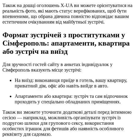
Також на дошці оголошень X-UA ви можете орієнтуватися на
реальність фото, які мають статус верифікованих, щоб бути
впевненими, що обрана дівчина повністю відповідає вашим
естетичним очікуванням від майбутньої зустрічі.
Формат зустрічей з проститутками у
Сімферополь: апартаменти, квартира
або зустріч на виїзд
Для зручності гостей сайту в анкетах індивідуалок у
Сімферополь вказують місце зустрічі:
На виїзд: виконавиця приїде в готель, вашу квартиру,
приватний дім, офіс або навіть вийде в авто.
Апартаменти або квартира: зустріч та сам відпочинок
проходить у спеціально обладнаних приміщеннях.
Також ви зможете уточнити додаткові деталі перед інтимною
сесією — наприклад, можливість організувати зустріч із
подругою шлюхи для групового сексу, використання
особистих іграшок для фетишів або наявність особливого
реквізиту для садомазо.