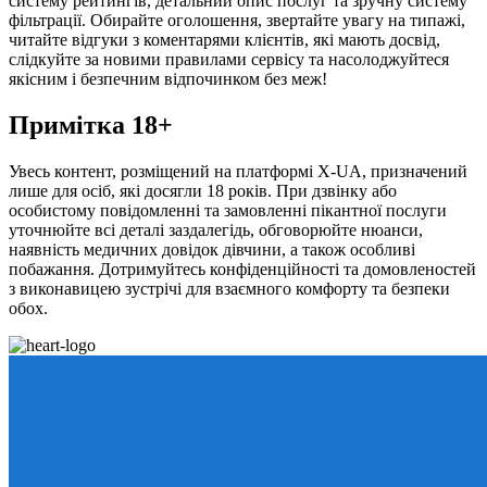
систему рейтингів, детальний опис послуг та зручну систему
фільтрації. Обирайте оголошення, звертайте увагу на типажі,
читайте відгуки з коментарями клієнтів, які мають досвід,
слідкуйте за новими правилами сервісу та насолоджуйтеся
якісним і безпечним відпочинком без меж!
Примітка 18+
Увесь контент, розміщений на платформі X-UA, призначений
лише для осіб, які досягли 18 років. При дзвінку або
особистому повідомленні та замовленні пікантної послуги
уточнюйте всі деталі заздалегідь, обговорюйте нюанси,
наявність медичних довідок дівчини, а також особливі
побажання. Дотримуйтесь конфіденційності та домовленостей
з виконавицею зустрічі для взаємного комфорту та безпеки
обох.