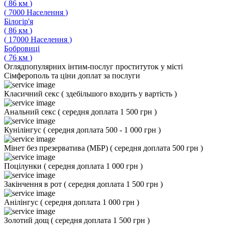
(
86
км
)
(
7000
Населення
)
Білогір'я
(
86
км
)
(
17000
Населення
)
Бобровиці
(
76
км
)
Огляд
популярних інтим-послуг проституток у місті
Сімферополь та ціни доплат за послуги
Класичний секс
(
здебільшого входить у вартість
)
Анальний секс
(
середня доплата 1 500 грн
)
Кунілінгус
(
середня доплата 500 - 1 000 грн
)
Мінет без презерватива (МБР)
(
середня доплата 500 грн
)
Поцілунки
(
середня доплата 1 000 грн
)
Закінчення в рот
(
середня доплата 1 500 грн
)
Анілінгус
(
середня доплата 1 000 грн
)
Золотий дощ
(
середня доплата 1 500 грн
)