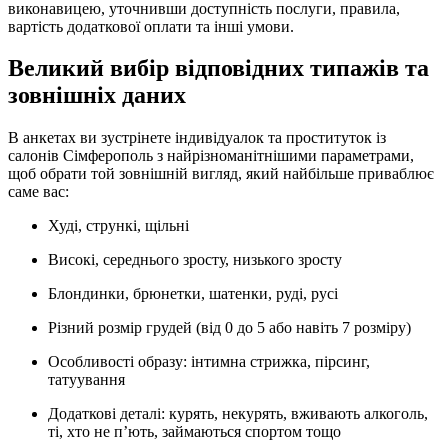
виконавицею, уточнивши доступність послуги, правила,
вартість додаткової оплати та інші умови.
Великий вибір відповідних типажів та
зовнішніх даних
В анкетах ви зустрінете індивідуалок та проституток із
салонів Сімферополь з найрізноманітнішими параметрами,
щоб обрати той зовнішній вигляд, який найбільше приваблює
саме вас:
Худі, стрункі, щільні
Високі, середнього зросту, низького зросту
Блондинки, брюнетки, шатенки, руді, русі
Різний розмір грудей (від 0 до 5 або навіть 7 розміру)
Особливості образу: інтимна стрижка, пірсинг,
татуування
Додаткові деталі: курять, некурять, вживають алкоголь,
ті, хто не п’ють, займаються спортом тощо