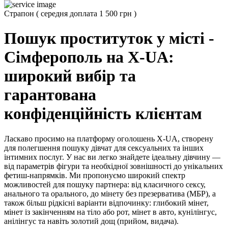
Страпон
(
середня доплата 1 500 грн
)
Пошук проституток у місті -
Сімферополь на X-UA:
широкий вибір та
гарантована
конфіденційність клієнтам
Ласкаво просимо на платформу оголошень X-UA, створену
для полегшення пошуку дівчат для сексуальних та інших
інтимних послуг. У нас ви легко знайдете ідеальну дівчину —
від параметрів фігури та необхідної зовнішності до унікальних
фетиш-напрямків. Ми пропонуємо широкий спектр
можливостей для пошуку партнера: від класичного сексу,
анального та орального, до мінету без презерватива (МБР), а
також більш рідкісні варіанти відпочинку: глибокий мінет,
мінет із закінченням на тіло або рот, мінет в авто, кунілінгус,
анілінгус та навіть золотий дощ (прийом, видача).