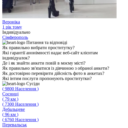
Вероніка
1 рік тому
Індивідуально
Сімферополь
Питання
та відповіді
Як правильно вибрати проститутку?
Які гарантії анонімності надає веб-сайт клієнтам
індивідуалок?
Де і як знайти анкети повій в моєму місті?
Як правильно зв'язатися із дівчиною з обраної анкети?
Як достовірно перевірити дійсність фото в анкетах?
Які інтим послуги пропонують проститутки?
Сусіди
(
9800
Населення
)
Сосниці
(
79
км
)
(
7300
Населення
)
Дебальцеве
(
96
км
)
(
6760
Населення
)
Перевальськ