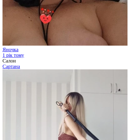
Яночка
1 рік тому
Салон
Сартана