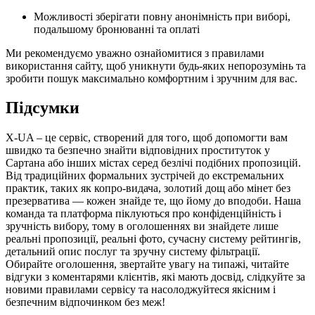
Можливості зберігати повну анонімність при виборі,
подальшому бронюванні та оплаті
Ми рекомендуємо уважно ознайомитися з правилами
використання сайту, щоб уникнути будь-яких непорозумінь та
зробити пошук максимально комфортним і зручним для вас.
Підсумки
X-UA – це сервіс, створений для того, щоб допомогти вам
швидко та безпечно знайти відповідних проституток у
Сартана або інших містах серед безлічі подібних пропозицій.
Від традиційних формальних зустрічей до екстремальних
практик, таких як копро-видача, золотий дощ або мінет без
презерватива — кожен знайде те, що йому до вподоби. Наша
команда та платформа піклуються про конфіденційність і
зручність вибору, тому в оголошеннях ви знайдете лише
реальні пропозиції, реальні фото, сучасну систему рейтингів,
детальний опис послуг та зручну систему фільтрації.
Обирайте оголошення, звертайте увагу на типажі, читайте
відгуки з коментарями клієнтів, які мають досвід, слідкуйте за
новими правилами сервісу та насолоджуйтеся якісним і
безпечним відпочинком без меж!