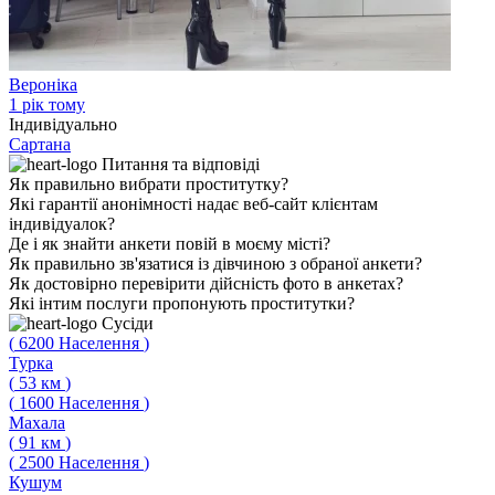
Вероніка
1 рік тому
Індивідуально
Сартана
Питання
та відповіді
Як правильно вибрати проститутку?
Які гарантії анонімності надає веб-сайт клієнтам
індивідуалок?
Де і як знайти анкети повій в моєму місті?
Як правильно зв'язатися із дівчиною з обраної анкети?
Як достовірно перевірити дійсність фото в анкетах?
Які інтим послуги пропонують проститутки?
Сусіди
(
6200
Населення
)
Турка
(
53
км
)
(
1600
Населення
)
Махала
(
91
км
)
(
2500
Населення
)
Кушум