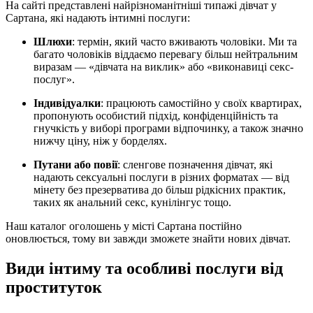
На сайті представлені найрізноманітніші типажі дівчат у
Сартана, які надають інтимні послуги:
Шлюхи
: термін, який часто вживають чоловіки. Ми та
багато чоловіків віддаємо перевагу більш нейтральним
виразам — «дівчата на виклик» або «виконавиці секс-
послуг».
Індивідуалки
: працюють самостійно у своїх квартирах,
пропонують особистий підхід, конфіденційність та
гнучкість у виборі програми відпочинку, а також значно
нижчу ціну, ніж у борделях.
Путани або повії
: сленгове позначення дівчат, які
надають сексуальні послуги в різних форматах — від
мінету без презерватива до більш рідкісних практик,
таких як анальний секс, кунілінгус тощо.
Наш каталог оголошень у місті Сартана постійно
оновлюється, тому ви завжди зможете знайти нових дівчат.
Види інтиму та особливі послуги від
проституток