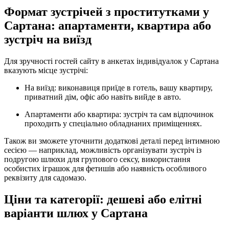
Формат зустрічей з проститутками у
Сартана: апартаменти, квартира або
зустріч на виїзд
Для зручності гостей сайту в анкетах індивідуалок у Сартана
вказують місце зустрічі:
На виїзд: виконавиця приїде в готель, вашу квартиру,
приватний дім, офіс або навіть вийде в авто.
Апартаменти або квартира: зустріч та сам відпочинок
проходить у спеціально обладнаних приміщеннях.
Також ви зможете уточнити додаткові деталі перед інтимною
сесією — наприклад, можливість організувати зустріч із
подругою шлюхи для групового сексу, використання
особистих іграшок для фетишів або наявність особливого
реквізиту для садомазо.
Ціни та категорії: дешеві або елітні
варіанти шлюх у Сартана