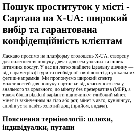
Пошук проституток у місті -
Сартана на X-UA: широкий
вибір та гарантована
конфіденційність клієнтам
Ласкаво просимо на платформу оголошень X-UA, створену
для полегшення пошуку дівчат для сексуальних та інших
інтимних послуг. У нас ви легко знайдете ідеальну дівчину —
від параметрів фігури та необхідної зовнішності до унікальних
фетиш-напрямків. Ми пропонуємо широкий спектр
можливостей для пошуку партнера: від класичного сексу,
анального та орального, до мінету без презерватива (МБР), а
також більш рідкісні варіанти відпочинку: глибокий мінет,
мінет із закінченням на тіло або рот, мінет в авто, кунілінгус,
анілінгус та навіть золотий дощ (прийом, видача).
Пояснення термінології: шлюхи,
індивідуалки, путани