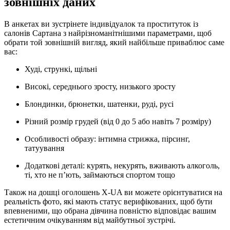
зовнішніх даних
В анкетах ви зустрінете індивідуалок та проституток із
салонів Сартана з найрізноманітнішими параметрами, щоб
обрати той зовнішній вигляд, який найбільше приваблює саме
вас:
Худі, стрункі, щільні
Високі, середнього зросту, низького зросту
Блондинки, брюнетки, шатенки, руді, русі
Різний розмір грудей (від 0 до 5 або навіть 7 розміру)
Особливості образу: інтимна стрижка, пірсинг,
татуування
Додаткові деталі: курять, некурять, вживають алкоголь,
ті, хто не п’ють, займаються спортом тощо
Також на дошці оголошень X-UA ви можете орієнтуватися на
реальність фото, які мають статус верифікованих, щоб бути
впевненими, що обрана дівчина повністю відповідає вашим
естетичним очікуванням від майбутньої зустрічі.