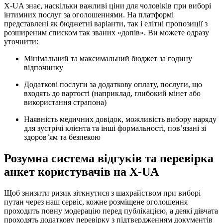
X-UA знає, наскільки важливі ціни для чоловіків при виборі
інтимних послуг за оголошеннями. На платформі
представлені як бюджетні варіанти, так і елітні пропозиції з
розширеним списком так званих «допів». Ви можете одразу
уточнити:
Мінімальний та максимальний бюджет за годину
відпочинку
Додаткові послуги за додаткову оплату, послуги, що
входять до вартості (наприклад, глибокий мінет або
використання страпона)
Наявність медичних довідок, можливість вибору наряду
для зустрічі клієнта та інші формальності, пов’язані зі
здоров’ям та безпекою
Розумна система відгуків та перевірка
анкет користувачів на X-UA
Щоб знизити ризик зіткнутися з шахрайством при виборі
путан через наш сервіс, кожне розміщене оголошення
проходить повну модерацію перед публікацією, а деякі дівчата
проходять додаткову перевірку з підтвердженням документів