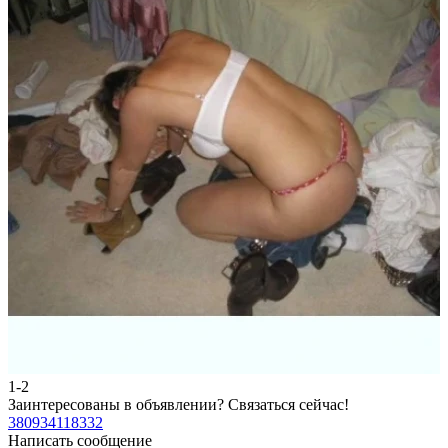
1-2
2
Заинтересованы в объявлении?
Связаться сейчас!
З
380934118332
3
Написать сообщение
Н