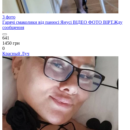
3 фото
Гарячі смаколики від панюсі Янусі ВІДЕО ФОТО ВІРТ.Жду
сообщения
641
1450 грн
0
Красный Луч