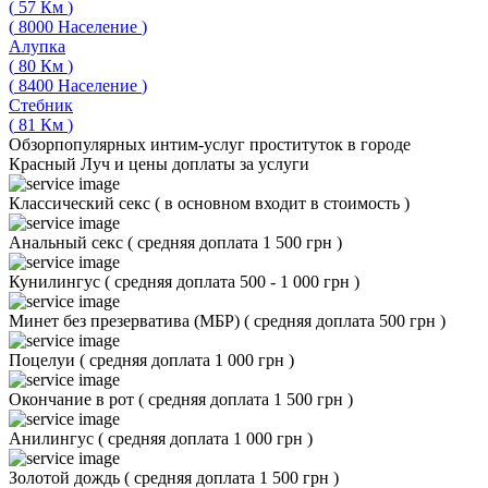
(
57
Км
)
(
8000
Население
)
Алупка
(
80
Км
)
(
8400
Население
)
Стебник
(
81
Км
)
Обзор
популярных интим-услуг проституток в городе
Красный Луч и цены доплаты за услуги
Классический секс
(
в основном входит в стоимость
)
Анальный секс
(
средняя доплата 1 500 грн
)
Кунилингус
(
средняя доплата 500 - 1 000 грн
)
Минет без презерватива (МБР)
(
средняя доплата 500 грн
)
Поцелуи
(
средняя доплата 1 000 грн
)
Окончание в рот
(
средняя доплата 1 500 грн
)
Анилингус
(
средняя доплата 1 000 грн
)
Золотой дождь
(
средняя доплата 1 500 грн
)