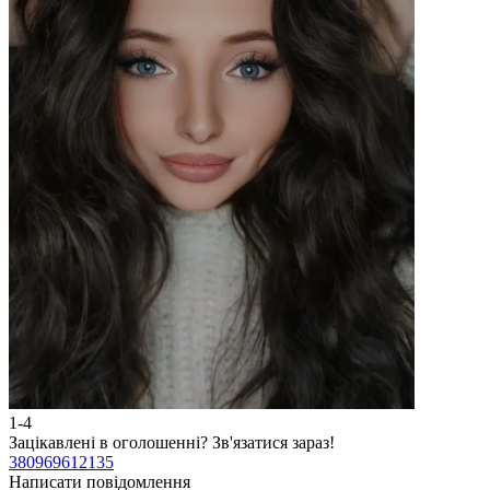
1-4
2
Зацікавлені в оголошенні?
Зв'язатися зараз!
З
380969612135
3
Написати повідомлення
Н