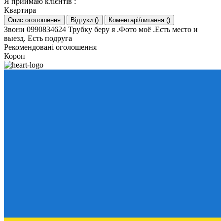
Я приймаю клієнтів
:
Квартира
Опис оголошення
Відгуки
(
)
Коментарі/питання
(
)
Звони 0990834624 Трубку беру я .Фото моё .Есть место и
выезд. Есть подруга
Рекомендовані оголошення
Короп