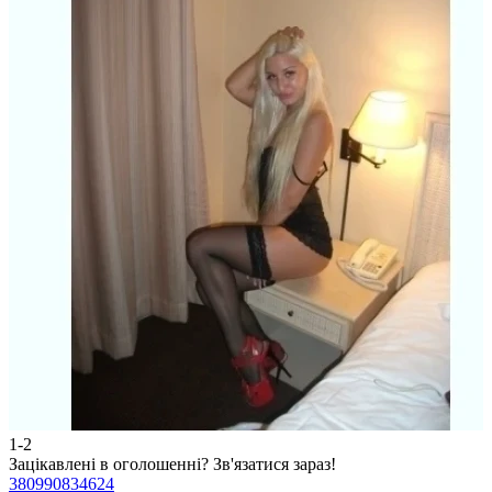
1-2
2
Зацікавлені в оголошенні?
Зв'язатися зараз!
З
380990834624
3