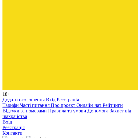
18+
Додати оголошення
Вхід
Реєстрація
Тарифи
Часті питання
Про проєкт
Онлайн-чат
Рейтинги
Відгуки за номерами
Правила та умови
Допомога
Захист від
шахрайства
Вхід
Реєстрація
Контакти