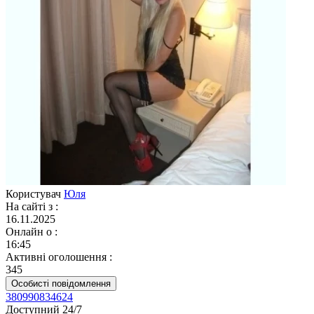
Користувач
Юля
На сайті з
:
16.11.2025
Онлайн о
:
16:45
Активні оголошення
:
345
Особисті повідомлення
380990834624
Доступний 24/7