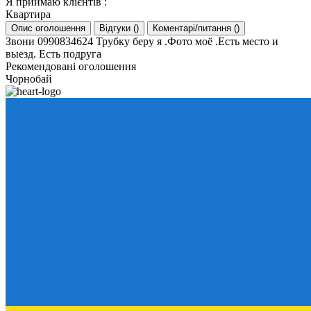
Я приймаю клієнтів
:
Квартира
Опис оголошення
Відгуки
(
)
Коментарі/питання
(
)
Звони 0990834624 Трубку беру я .Фото моё .Есть место и
выезд. Есть подруга
Рекомендовані оголошення
Чорнобай