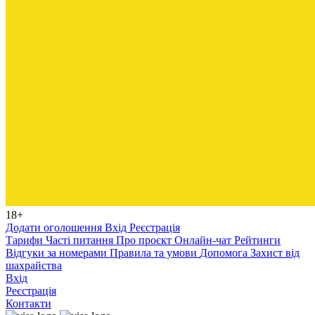
18+
Додати оголошення
Вхід
Реєстрація
Тарифи
Часті питання
Про проєкт
Онлайн-чат
Рейтинги
Відгуки за номерами
Правила та умови
Допомога
Захист від
шахрайства
Вхід
Реєстрація
Контакти