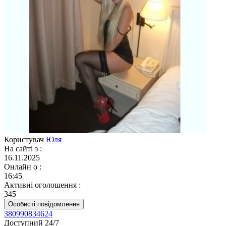
Користувач
Юля
На сайті з
:
16.11.2025
Онлайн о
:
16:45
Активні оголошення
:
345
Особисті повідомлення
380990834624
Доступний 24/7