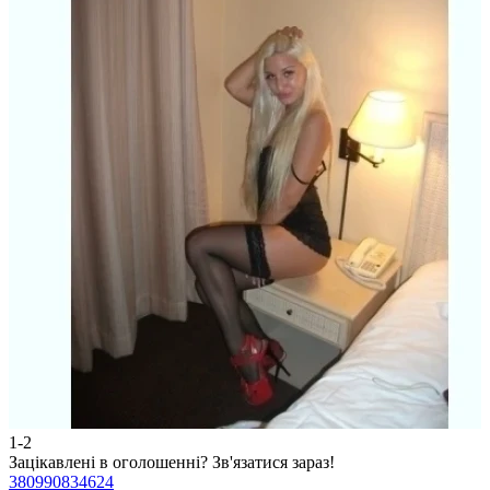
1-2
2
Зацікавлені в оголошенні?
Зв'язатися зараз!
З
380990834624
3