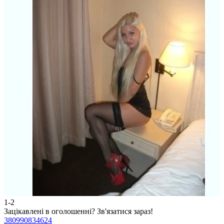
1-2
2
Зацікавлені в оголошенні?
Зв'язатися зараз!
З
380990834624
3