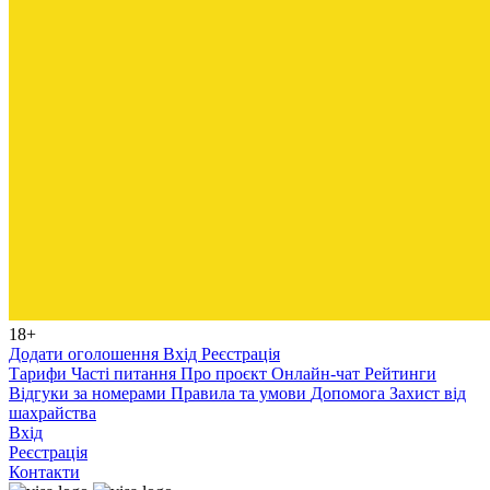
18+
Додати оголошення
Вхід
Реєстрація
Тарифи
Часті питання
Про проєкт
Онлайн-чат
Рейтинги
Відгуки за номерами
Правила та умови
Допомога
Захист від
шахрайства
Вхід
Реєстрація
Контакти