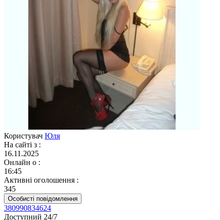
Користувач
Юля
На сайті з
:
16.11.2025
Онлайн о
:
16:45
Активні оголошення
:
345
Особисті повідомлення
380990834624
Доступний 24/7