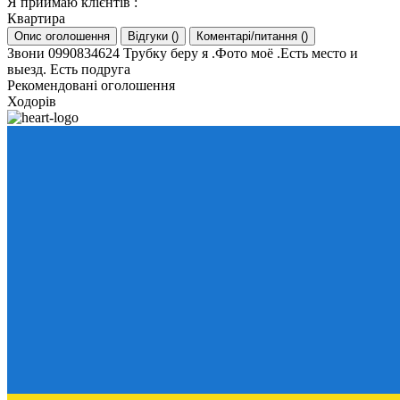
Я приймаю клієнтів
:
Квартира
Опис оголошення
Відгуки
(
)
Коментарі/питання
(
)
Звони 0990834624 Трубку беру я .Фото моё .Есть место и
выезд. Есть подруга
Рекомендовані оголошення
Ходорів