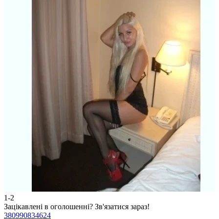
1-2
2
Зацікавлені в оголошенні?
Зв'язатися зараз!
З
380990834624
3