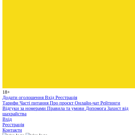
18+
Додати оголошення
Вхід
Реєстрація
Тарифи
Часті питання
Про проєкт
Онлайн-чат
Рейтинги
Відгуки за номерами
Правила та умови
Допомога
Захист від
шахрайства
Вхід
Реєстрація
Контакти