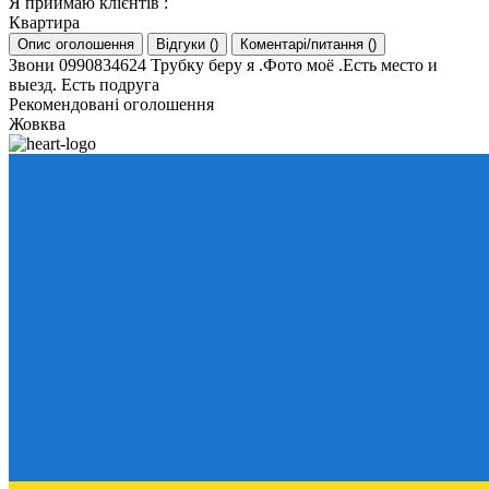
Я приймаю клієнтів
:
Квартира
Опис оголошення
Відгуки
(
)
Коментарі/питання
(
)
Звони 0990834624 Трубку беру я .Фото моё .Есть место и
выезд. Есть подруга
Рекомендовані оголошення
Жовква