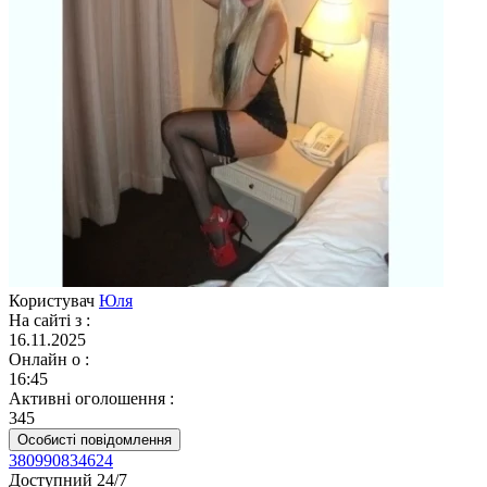
Користувач
Юля
На сайті з
:
16.11.2025
Онлайн о
:
16:45
Активні оголошення
:
345
Особисті повідомлення
380990834624
Доступний 24/7