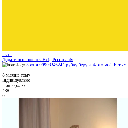
uk
ru
Додати оголошення
Вхід
Реєстрація
Звони 0990834624 Трубку беру я .Фото моё .Есть ме
8 місяців тому
Індивідуально
Новгородка
438
0