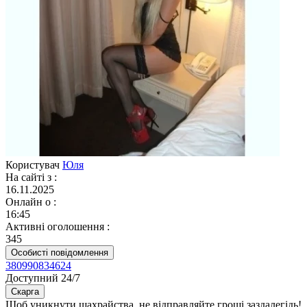
Користувач
Юля
На сайті з
:
16.11.2025
Онлайн о
:
16:45
Активні оголошення
:
345
Особисті повідомлення
380990834624
Доступний 24/7
Скарга
Щоб уникнути шахрайства, не відправляйте гроші заздалегідь!