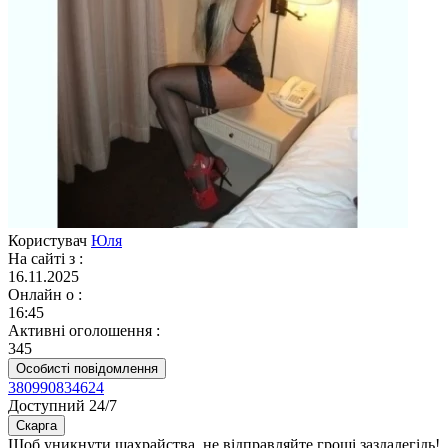
Користувач
Юля
На сайті з
:
16.11.2025
Онлайн о
:
16:45
Активні оголошення
:
345
Особисті повідомлення
380990834624
Доступний 24/7
Скарга
Щоб уникнути шахрайства, не відправляйте гроші заздалегідь!