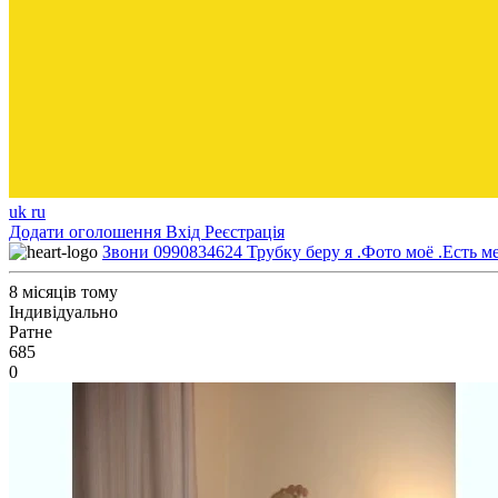
uk
ru
Додати оголошення
Вхід
Реєстрація
Звони 0990834624 Трубку беру я .Фото моё .Есть ме
8 місяців тому
Індивідуально
Ратне
685
0