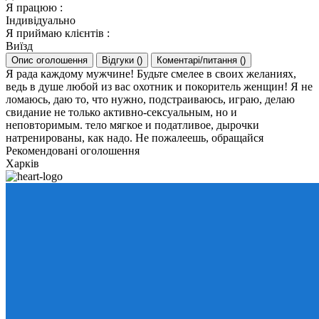
Я працюю
:
Індивідуально
Я приймаю клієнтів
:
Виїзд
Опис оголошення
Відгуки
(
)
Коментарі/питання
(
)
Я рада каждому мужчине! Будьте смелее в своих желаниях,
ведь в душе любой из вас охотник и покоритель женщин! Я не
ломаюсь, даю то, что нужно, подстраиваюсь, играю, делаю
свидание не только активно-сексуальным, но и
неповторимым. тело мягкое и податливое, дырочки
натренированы, как надо. Не пожалеешь, обращайся
Рекомендовані оголошення
Харків