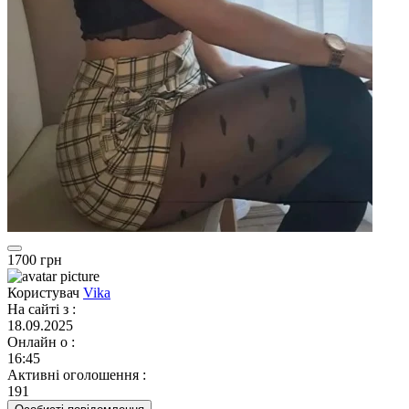
1700 грн
Користувач
Vika
На сайті з
:
18.09.2025
Онлайн о
:
16:45
Активні оголошення
:
191