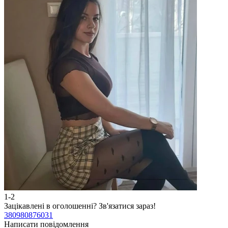
1-2
2
Зацікавлені в оголошенні?
Зв'язатися зараз!
З
380980876031
3
Написати повідомлення
Н