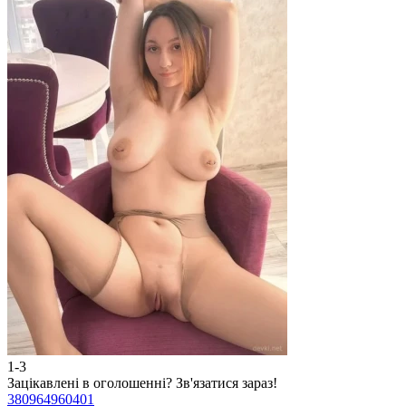
1-3
2
Зацікавлені в оголошенні?
Зв'язатися зараз!
З
380964960401
3