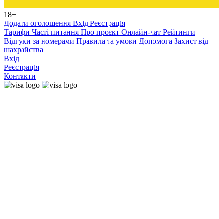
18+
Додати оголошення
Вхід
Реєстрація
Тарифи
Часті питання
Про проєкт
Онлайн-чат
Рейтинги
Відгуки за номерами
Правила та умови
Допомога
Захист від
шахрайства
Вхід
Реєстрація
Контакти