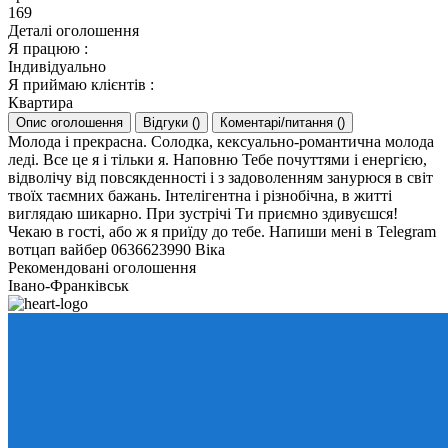
169
Деталі оголошення
Я працюю
:
Індивідуально
Я приймаю клієнтів
:
Квартира
Опис оголошення
Відгуки
(
)
Коментарі/питання
(
)
Молода і прекрасна. Солодка, кексуально-романтична молода
леді. Все це я і тільки я. Наповню Тебе почуттями і енергією,
відволічу від повсякденності і з задоволенням занурюся в світ
твоїх таємних бажань. Інтелігентна і різнобічна, в житті
виглядаю шикарно. При зустрічі Ти приємно здивуєшся!
Чекаю в гості, або ж я приїду до тебе. Напиши мені в Telegram
вотцап вайбер 0636623990 Віка
Рекомендовані оголошення
Івано-Франківськ