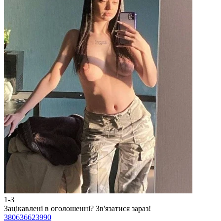
1-3
2
Зацікавлені в оголошенні?
Зв'язатися зараз!
З
380636623990
3