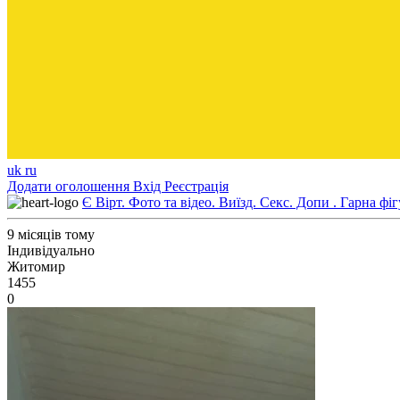
uk
ru
Додати оголошення
Вхід
Реєстрація
Є Вірт. Фото та відео. Виїзд. Секс. Допи . Гарна фі
9 місяців тому
Індивідуально
Житомир
1455
0