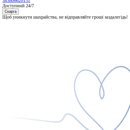
383806620151
Доступний 24/7
Скарга
Щоб уникнути шахрайства, не відправляйте гроші заздалегідь!