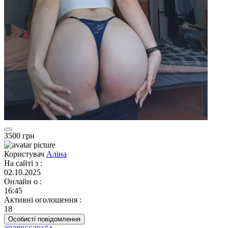
3500 грн
Користувач
Аліна
На сайті з
:
02.10.2025
Онлайн о
:
16:45
Активні оголошення
:
18
Особисті повідомлення