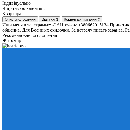
Індивідуально
Я приймаю клієнтів
:
Квартира
Опис оголошення
Відгуки
(
)
Коментарі/питання
(
)
Ищи меня в телеграмме: @Al1no4kaz +380662015134 Приветик,м
общение. Для Военных скидочки. За встречу писать заранее. Р
Рекомендовані оголошення
Житомир