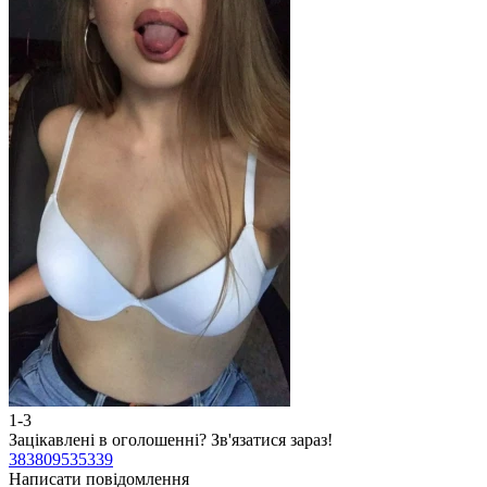
1-3
2
Зацікавлені в оголошенні?
Зв'язатися зараз!
З
383809535339
3
Написати повідомлення
Н