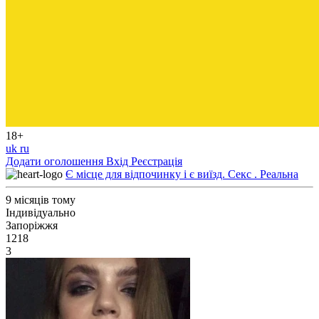
18+
uk
ru
Додати оголошення
Вхід
Реєстрація
Є місце для відпочинку і є виїзд. Секс . Реальна
9 місяців тому
Індивідуально
Запоріжжя
1218
3