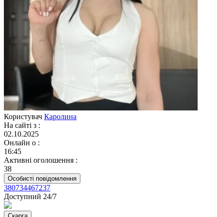
Користувач
Каролина
На сайті з
:
02.10.2025
Онлайн о
:
16:45
Активні оголошення
:
38
Особисті повідомлення
380734467237
Доступний 24/7
Скарга