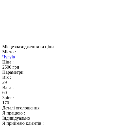
Місцезнаходження та ціни
Місто
:
Чугуїв
Ціна
:
2500 грн
Параметри
Вік
:
29
Вага
:
60
Зріст
:
170
Деталі оголошення
Я працюю
:
Індивідуально
Я приймаю клієнтів
: