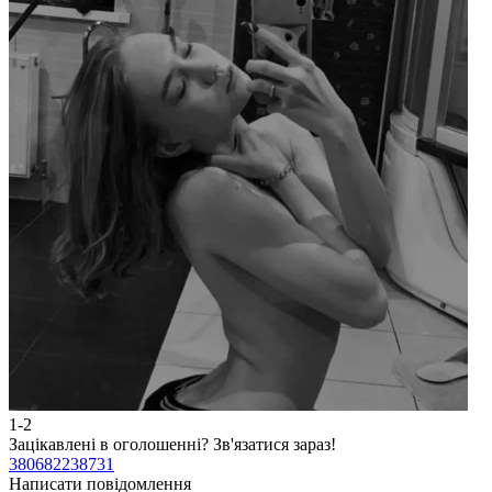
1-2
2
Зацікавлені в оголошенні?
Зв'язатися зараз!
З
380682238731
3
Написати повідомлення
Н