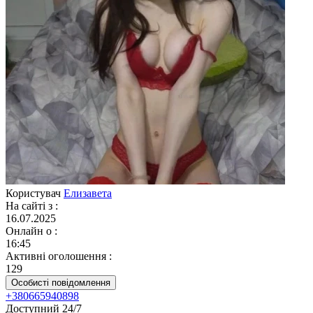
Користувач
Елизавета
На сайті з
:
16.07.2025
Онлайн о
:
16:45
Активні оголошення
:
129
Особисті повідомлення
+380665940898
Доступний 24/7