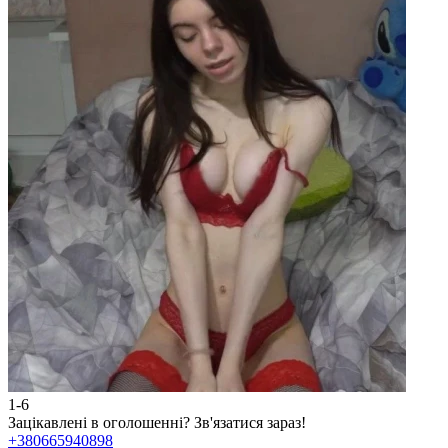
1-6
2
Зацікавлені в оголошенні?
Зв'язатися зараз!
З
+380665940898