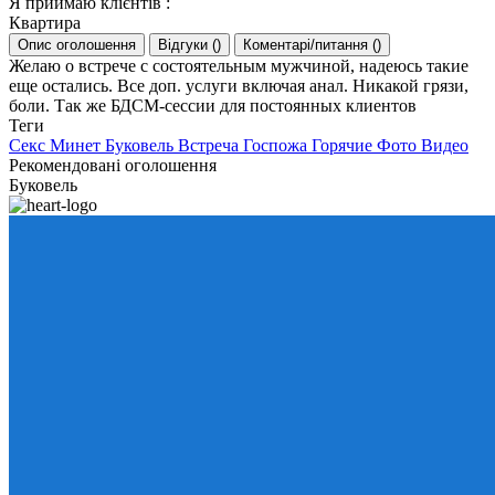
Я приймаю клієнтів
:
Квартира
Опис оголошення
Відгуки
(
)
Коментарі/питання
(
)
Желаю о встрече с состоятельным мужчиной, надеюсь такие
еще остались. Все доп. услуги включая анал. Никакой грязи,
боли. Так же БДСМ-сессии для постоянных клиентов
Теги
Секс
Минет
Буковель
Встреча
Госпожа
Горячие
Фото
Видео
Рекомендовані оголошення
Буковель