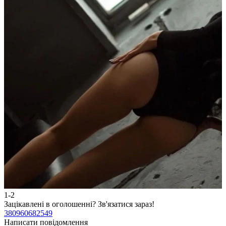
1-2
2
Зацікавлені в оголошенні?
Зв'язатися зараз!
З
380960682549
3
Написати повідомлення
Н