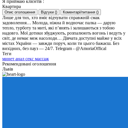
Я приймаю клієнтів
:
Квартира
Опис оголошення
Відгуки
(
)
Коментарі/питання
(
)
Лише для тих, хто вміє відчувати справжній смак
задоволення… Молода, ніжна й водночас палка — дарую
тепло, турботу та миті, які п’янять і залишаються з тобою
надовго. Мої дотики збуджують, розпалюють вогонь і ведуть у
світ, де немає меж насолоди… Дівчата доступні майже у всіх
містах України — завжди поруч, коли ти цього бажаєш. Без
вихідних, без пауз — 24/7. Telegram - @AmoriaOffical
Теги
минет
анал
секс
массаж
Рекомендовані оголошення
Львів