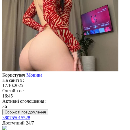
Користувач
Моника
На сайті з
:
17.10.2025
Онлайн о
:
16:45
Активні оголошення
:
36
Особисті повідомлення
380755015528
Доступний 24/7