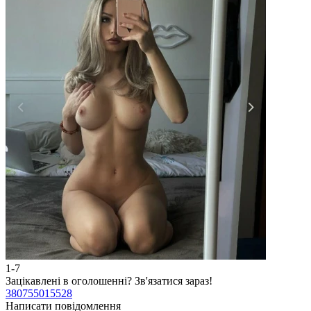
1-7
2
Зацікавлені в оголошенні?
Зв'язатися зараз!
З
380755015528
3
Написати повідомлення
Н