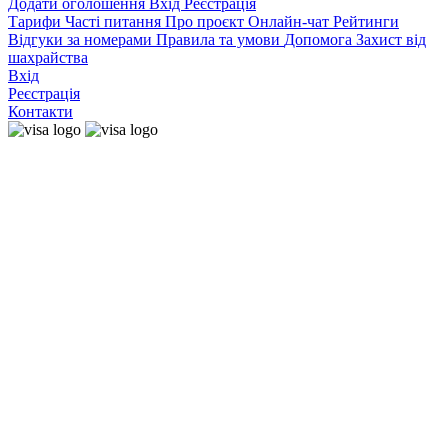
Додати оголошення
Вхід
Реєстрація
Тарифи
Часті питання
Про проєкт
Онлайн-чат
Рейтинги
Відгуки за номерами
Правила та умови
Допомога
Захист від
шахрайства
Вхід
Реєстрація
Контакти