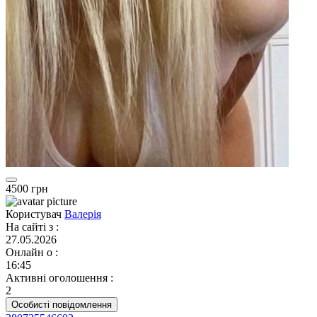
4500 грн
Користувач
Валерія
На сайті з
:
27.05.2026
Онлайн о
:
16:45
Активні оголошення
:
2
Особисті повідомлення