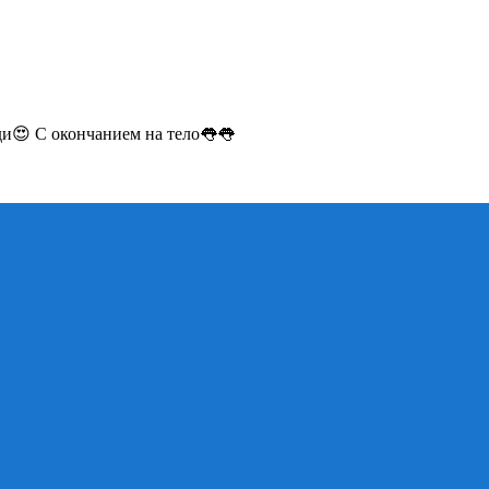
и😍 С окончанием на тело👅👅