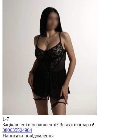
1-7
2
Зацікавлені в оголошенні?
Зв'язатися зараз!
З
380635504984
3
Написати повідомлення
Н