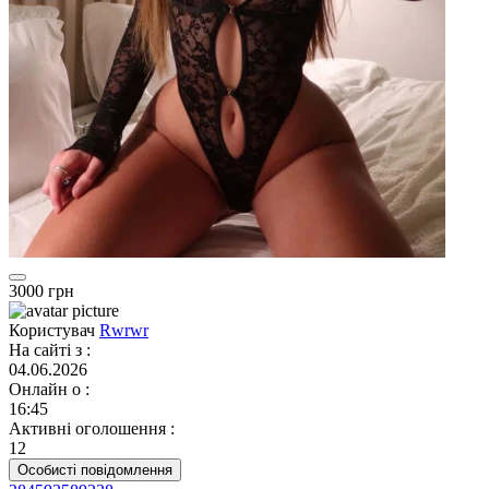
3000 грн
Користувач
Rwrwr
На сайті з
:
04.06.2026
Онлайн о
:
16:45
Активні оголошення
:
12
Особисті повідомлення