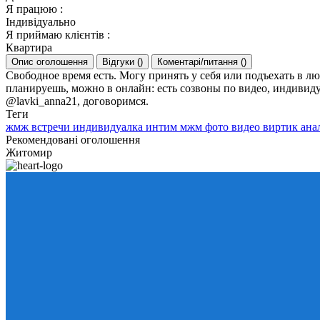
Я працюю
:
Індивідуально
Я приймаю клієнтів
:
Квартира
Опис оголошення
Відгуки
(
)
Коментарі/питання
(
)
Свободное время есть. Могу принять у себя или подъехать в л
планируешь, можно в онлайн: есть созвоны по видео, индивид
@lavki_anna21, договоримся.
Теги
жмж
встречи
индивидуалка
интим
мжм
фото
видео
виртик
ана
Рекомендовані оголошення
Житомир