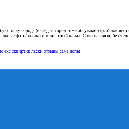
юбую точку города (выезд за город тоже обсуждается). Условия 
уальные фото/ролики и приватный канал. Сама на связи, без м
лс
екс
сквиртик
ласки
отзывы
сама
допы