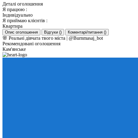
Деталі оголошення
Я працюю
:
Індивідуально
Я приймаю клієнтів
:
Квартира
Опис оголошення
Відгуки
(
)
Коментарі/питання
(
)
🌸 Реальні дівчата твого міста | @Burnmasaj_bot
Рекомендовані оголошення
Кам'янське