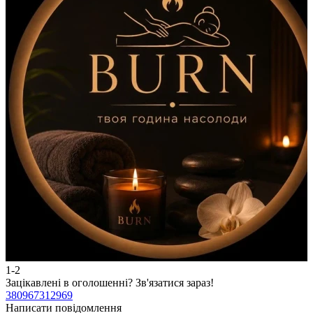
1-2
2
Зацікавлені в оголошенні?
Зв'язатися зараз!
З
380967312969
3
Написати повідомлення
Н