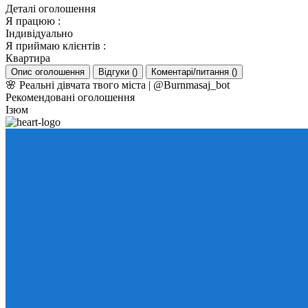
Деталі оголошення
Я працюю
:
Індивідуально
Я приймаю клієнтів
:
Квартира
Опис оголошення
Відгуки
(
)
Коментарі/питання
(
)
🌸 Реальні дівчата твого міста | @Burnmasaj_bot
Рекомендовані оголошення
Ізюм