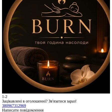
1-2
2
Зацікавлені в оголошенні?
Зв'язатися зараз!
З
380967312969
3
Написати повідомлення
Н