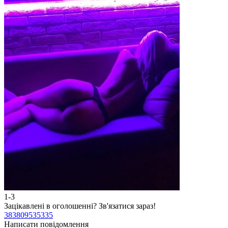
1-3
2
Зацікавлені в оголошенні?
Зв'язатися зараз!
З
383809535335
3
Написати повідомлення
Н