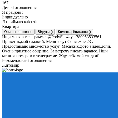
167
Деталі оголошення
Я працюю
:
Індивідуально
Я приймаю клієнтів
:
Квартира
Опис оголошення
Відгуки
(
)
Коментарі/питання
(
)
Ищи меня в телеграмме: @PodyShe4ky +380953533561
Приветик,мой сладкий. Меня зовут Соня ,мне 23 .
Предоставляю множество услуг. Масажык,фото,видео,допи.
Очень приятное общение. За встречу писать заранее. Ищи
меня за номером в телеграмме. Жду тебя мой сладкий.
Рекомендовані оголошення
Житомир