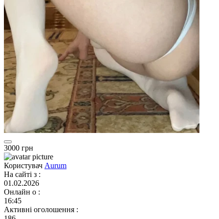
3000 грн
Користувач
Aurum
На сайті з
:
01.02.2026
Онлайн о
:
16:45
Активні оголошення
:
186