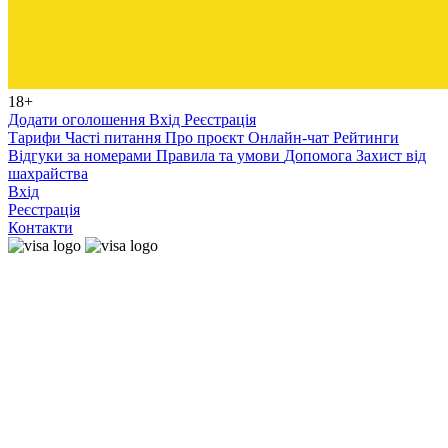
18+
Додати оголошення
Вхід
Реєстрація
Тарифи
Часті питання
Про проєкт
Онлайн-чат
Рейтинги
Відгуки за номерами
Правила та умови
Допомога
Захист від
шахрайства
Вхід
Реєстрація
Контакти