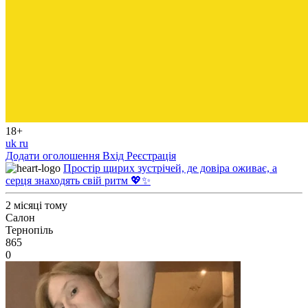
18+
uk
ru
Додати оголошення
Вхід
Реєстрація
Простір щирих зустрічей, де довіра оживає, а
серця знаходять свій ритм 💖✨
2 місяці тому
Салон
Тернопіль
865
0