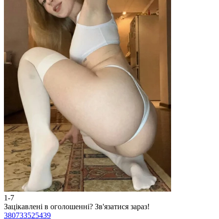
1-7
2
Зацікавлені в оголошенні?
Зв'язатися зараз!
З
380733525439
3