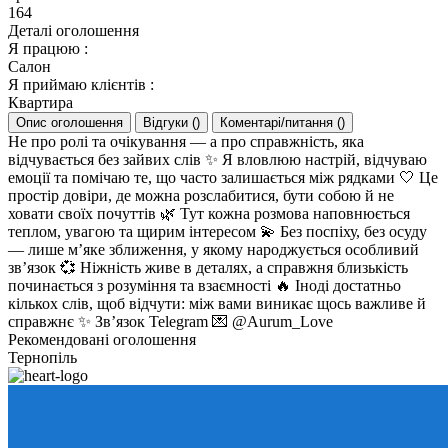
164
Деталі оголошення
Я працюю
:
Салон
Я приймаю клієнтів
:
Квартира
Опис оголошення
Відгуки
(
)
Коментарі/питання
(
)
Не про ролі та очікування — а про справжність, яка
відчувається без зайвих слів ✨ Я вловлюю настрій, відчуваю
емоції та помічаю те, що часто залишається між рядками 🤍 Це
простір довіри, де можна розслабитися, бути собою й не
ховати своїх почуттів 🌿 Тут кожна розмова наповнюється
теплом, увагою та щирим інтересом 💫 Без поспіху, без осуду
— лише м’яке зближення, у якому народжується особливий
зв’язок 💞 Ніжність живе в деталях, а справжня близькість
починається з розуміння та взаємності 🔥 Іноді достатньо
кількох слів, щоб відчути: між вами виникає щось важливе й
справжнє ✨ Зв’язок Telegram 💌 @Aurum_Love
Рекомендовані оголошення
Тернопіль